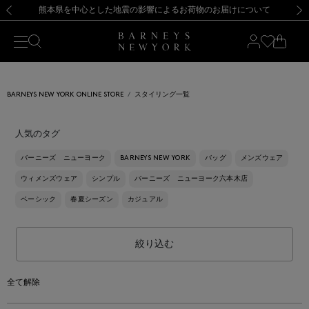
熊本県を中心とした地震の影響によるお荷物のお届けについて
【開催中】SUMMER SALEのご案内・ご注意事項
新規登録のお客様も対象！＜MY BARNEYS＞会員のお客様は11,000円（税込）以上のお買上げで常時送料無料！お買い物の際は会員登録を！
【夏季休業に伴う返品・交換承り一時停止のお知らせ】（2026.8.5）
新規登録のお客様も対象！＜MY BARNEYS＞会員のお客様は11,000円（税込）以上のお買上げで常時送料無料！お買い物の際は会員登録を！
【夏季休業に伴う返品・交換承り一時停止のお知らせ】（2026.8.5）
前の画像
次の
BARNEYS NEW YORK ONLINE STORE
スタイリング一覧
人気のタグ
バーニーズ ニューヨーク
BARNEYS NEW YORK
バッグ
メンズウェア
ウィメンズウェア
シンプル
バーニーズ ニューヨーク六本木店
ベーシック
春夏シーズン
カジュアル
絞り込む
全て解除