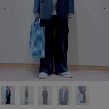
前の画像
次