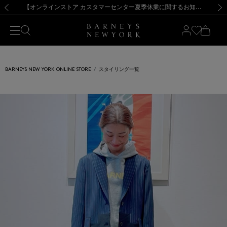
熊本県を中心とした地震の影響によるお荷物のお届けについて
【夏季休業に伴う出荷一時停止のお知らせ】(2026.8.7)
【夏季休業に伴う出荷一時停止のお知らせ】(2026.8.7)
【開催中】SUMMER SALEのご案内・ご注意事項
【オンラインストア カスタマーセンター夏季休業に関するお知らせ】（2026.8.7）
新規登録のお客様も対象！＜MY BARNEYS＞会員のお客様は11,000円（税込）以上のお買上げで常時送料無料！お買い物の際は会員登録を！
【夏季休業に伴う返品・交換承り一時停止のお知らせ】（2026.8.5）
新規登録のお客様も対象！＜MY BARNEYS＞会員のお客様は11,000円（税込）以上のお買上げで常時送料無料！お買い物の際は会員登録を！
前の画像
次の
BARNEYS NEW YORK ONLINE STORE
スタイリング一覧