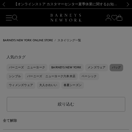
熊本県を中心とした地震の影響によるお荷物のお届けについて
【夏季休業に伴う出荷一時停止のお知らせ】(2026.8.7)
【夏季休業に伴う出荷一時停止のお知らせ】(2026.8.7)
【開催中】SUMMER SALEのご案内・ご注意事項
【オンラインストア カスタマーセンター夏季休業に関するお知らせ】（2026.8.7）
新規登録のお客様も対象！＜MY BARNEYS＞会員のお客様は11,000円（税込）以上のお買上げで常時送料無料！お買い物の際は会員登録を！
【夏季休業に伴う返品・交換承り一時停止のお知らせ】（2026.8.5）
新規登録のお客様も対象！＜MY BARNEYS＞会員のお客様は11,000円（税込）以上のお買上げで常時送料無料！お買い物の際は会員登録を！
前の画像
次の
BARNEYS NEW YORK ONLINE STORE
スタイリング一覧
人気のタグ
バーニーズ ニューヨーク
BARNEYS NEW YORK
メンズウェア
バッグ
シンプル
バーニーズ ニューヨーク六本木店
ベーシック
ウィメンズウェア
大人かわいい
春夏シーズン
絞り込む
全て解除