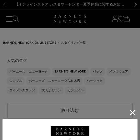
熊本県を中心とした地震の影響によるお荷物のお届けについて
【夏季休業に伴う出荷一時停止のお知らせ】(2026.8.7)
【夏季休業に伴う出荷一時停止のお知らせ】(2026.8.7)
【開催中】SUMMER SALEのご案内・ご注意事項
【オンラインストア カスタマーセンター夏季休業に関するお知らせ】（2026.8.7）
新規登録のお客様も対象！＜MY BARNEYS＞会員のお客様は11,000円（税込）以上のお買上げで常時送料無料！お買い物の際は会員登録を！
【夏季休業に伴う返品・交換承り一時停止のお知らせ】（2026.8.5）
新規登録のお客様も対象！＜MY BARNEYS＞会員のお客様は11,000円（税込）以上のお買上げで常時送料無料！お買い物の際は会員登録を！
前の画像
次の
BARNEYS NEW YORK ONLINE STORE
スタイリング一覧
人気のタグ
バーニーズ ニューヨーク
BARNEYS NEW YORK
バッグ
メンズウェア
シンプル
バーニーズ ニューヨーク六本木店
ベーシック
ウィメンズウェア
大人かわいい
カジュアル
絞り込む
全て解除