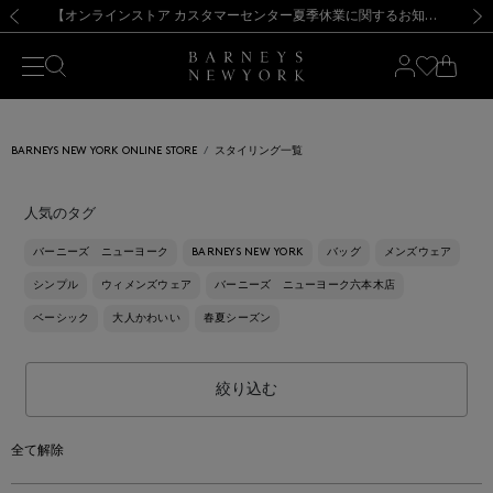
熊本県を中心とした地震の影響によるお荷物のお届けについて
【夏季休業に伴う出荷一時停止のお知らせ】(2026.8.7)
【夏季休業に伴う出荷一時停止のお知らせ】(2026.8.7)
【開催中】SUMMER SALEのご案内・ご注意事項
【オンラインストア カスタマーセンター夏季休業に関するお知らせ】（2026.8.7）
新規登録のお客様も対象！＜MY BARNEYS＞会員のお客様は11,000円（税込）以上のお買上げで常時送料無料！お買い物の際は会員登録を！
【夏季休業に伴う返品・交換承り一時停止のお知らせ】（2026.8.5）
新規登録のお客様も対象！＜MY BARNEYS＞会員のお客様は11,000円（税込）以上のお買上げで常時送料無料！お買い物の際は会員登録を！
前の画像
次の
BARNEYS NEW YORK ONLINE STORE
スタイリング一覧
人気のタグ
バーニーズ ニューヨーク
BARNEYS NEW YORK
バッグ
メンズウェア
シンプル
ウィメンズウェア
バーニーズ ニューヨーク六本木店
ベーシック
大人かわいい
春夏シーズン
絞り込む
全て解除