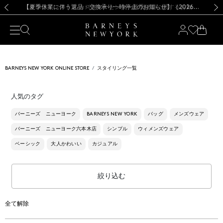
熊本県を中心とした地震の影響によるお荷物のお届けについて
【夏季休業に伴う出荷一時停止のお知らせ】(2026.8.7)
【夏季休業に伴う出荷一時停止のお知らせ】(2026.8.7)
【開催中】SUMMER SALEのご案内・ご注意事項
【オンラインストア カスタマーセンター夏季休業に関するお知らせ】（2026.8.7）
新規登録のお客様も対象！＜MY BARNEYS＞会員のお客様は11,000円（税込）以上のお買上げで常時送料無料！お買い物の際は会員登録を！
【夏季休業に伴う返品・交換承り一時停止のお知らせ】（2026.8.5）
新規登録のお客様も対象！＜MY BARNEYS＞会員のお客様は11,000円（税込）以上のお買上げで常時送料無料！お買い物の際は会員登録を！
前の画像
次の
BARNEYS NEW YORK ONLINE STORE
スタイリング一覧
人気のタグ
バーニーズ ニューヨーク
BARNEYS NEW YORK
バッグ
メンズウェア
バーニーズ ニューヨーク六本木店
シンプル
ウィメンズウェア
ベーシック
大人かわいい
カジュアル
絞り込む
全て解除