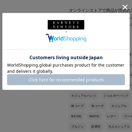
オンラインストアで商品が売切れ
※『再入荷お知らせ』ボタンから
※『店舗在庫表示』ボタンから各
いませ。
バーニーズ ニューヨーク
BARNEYS
バーニーズ ニューヨーク六本木店
ベ
YANUK
CHAMBORD SELLIER
ドルモア
メゾン マルジェラ
ヤヌ
カジュアルパンツ
ショルダーバッグ
秋コーデ
冬コーデ
カジュアル
BEIGE
WHITE
レザー
ウー
ブルゾン
防寒性
大人カジュアル