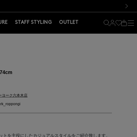
料！お買い物の際は会員登録を！
料！お買い物の際は会員登録を！
）
次の画像
URE
STAFF STYLING
OUTLET
74cm
ーヨーク六本木店
rk_roppongi
ットを主役にしたカジュアルスタイルをご紹介致します。