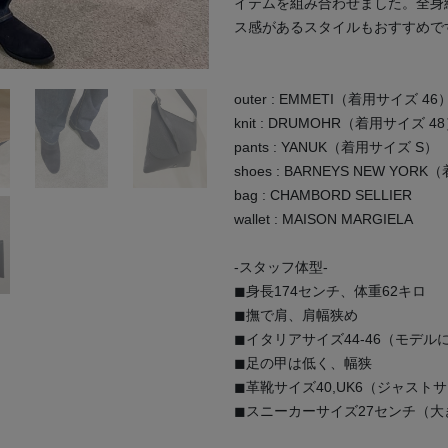
イテムを組み合わせました。全身
ス感があるスタイルもおすすめで
outer : EMMETI（着用サイズ 46
knit : DRUMOHR（着用サイズ 4
pants : YANUK（着用サイズ S）
shoes : BARNEYS NEW YOR
bag : CHAMBORD SELLIER
wallet : MAISON MARGIELA
-スタッフ体型-
◼︎身長174センチ、体重62キロ
◼︎撫で肩、肩幅狭め
◼︎イタリアサイズ44-46（モデル
◼︎足の甲は低く、幅狭
◼︎革靴サイズ40,UK6（ジャスト
◼︎スニーカーサイズ27センチ（