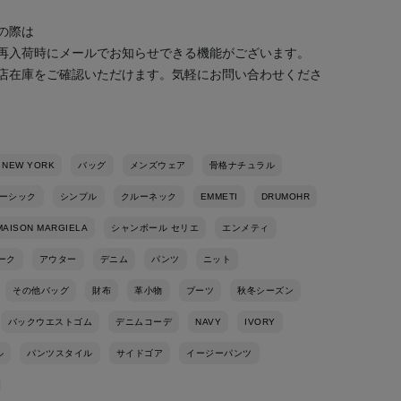
の際は
再入荷時にメールでお知らせできる機能がございます。
店在庫をご確認いただけます。気軽にお問い合わせくださ
 NEW YORK
バッグ
メンズウェア
骨格ナチュラル
ーシック
シンプル
クルーネック
EMMETI
DRUMOHR
MAISON MARGIELA
シャンボール セリエ
エンメティ
ーク
アウター
デニム
パンツ
ニット
その他バッグ
財布
革小物
ブーツ
秋冬シーズン
バックウエストゴム
デニムコーデ
NAVY
IVORY
ル
パンツスタイル
サイドゴア
イージーパンツ