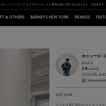
Y BARNEYS＞会員のお客様は11,000円（税込）以上のお買上げで常時送料無
Y BARNEYS＞会員のお客様は11,000円（税込）以上のお買上げで常時送料無
【オンラインストア カスタマーセンター夏季休業に関するお知らせ】（2026.8.7
【夏季休業に伴う返品・交換承り一時停止のお知らせ】（2026.8.5）
熊本県を中心とした地震の影響によるお荷物のお届けについて
【夏季休業に伴う出荷一時停止のお知らせ】(2026.8.7)
【夏季休業に伴う出荷一時停止のお知らせ】(2026.8.7)
【開催中】SUMMER SALEのご案内・ご注意事項
IFT & OTHERS
BARNEYS NEW YORK
BRANDS
FEAT
ホッシー☆ / 1
ホッシー
所属：メンズ
バーニーズ ニュ
barneysnewyo
2023.10.06
リッチな見た目のムートンジャケ