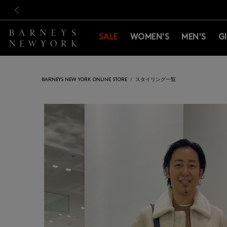
新規登録のお客様も対象！＜M
新規登録のお客様も対象！＜M
前の画像
SALE
WOMEN'S
MEN'S
G
BARNEYS NEW YORK ONLINE STORE
スタイリング一覧