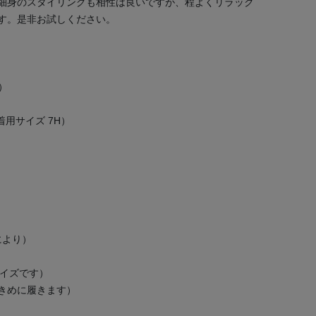
細身のスタイリングも相性は良いですが、程よくリラック
す。是非お試しください。
）
8）
K（着用サイズ 7H）
により）
サイズです）
大きめに履きます）