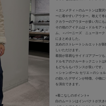
＜エンメティ＞のムートンは贅沢
ーに着やすいアウター。敢えて冬
クカラーのアウターが多い方にも
その他のアイテムは＜ドルモア＞
次の画像
ム、＜バーニーズ ニューヨーク
にまとめました。
太めのストレートシルエットが新
しいただけます。
着脱が容易なサイドゴアブーツも
ドルモアのクルーネックニットは
もどちらもバランスが良いです。
＜シャンボール セリエ＞のショ
の効いたデザインが特徴。小物に
を演出できます。
⭐︎着こなしのポイント⭐︎
白のムートンはインパクトが大き