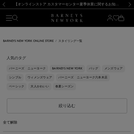
熊本県を中心とした地震の影響によるお荷物のお届けについて
【夏季休業に伴う出荷一時停止のお知らせ】(2026.8.7)
【夏季休業に伴う出荷一時停止のお知らせ】(2026.8.7)
【開催中】SUMMER SALEのご案内・ご注意事項
【オンラインストア カスタマーセンター夏季休業に関するお知らせ】（2026.8.7）
新規登録のお客様も対象！＜MY BARNEYS＞会員のお客様は11,000円（税込）以上のお買上げで常時送料無料！お買い物の際は会員登録を！
【夏季休業に伴う返品・交換承り一時停止のお知らせ】（2026.8.5）
新規登録のお客様も対象！＜MY BARNEYS＞会員のお客様は11,000円（税込）以上のお買上げで常時送料無料！お買い物の際は会員登録を！
前の画像
次の
BARNEYS NEW YORK ONLINE STORE
スタイリング一覧
人気のタグ
バーニーズ ニューヨーク
BARNEYS NEW YORK
バッグ
メンズウェア
シンプル
ウィメンズウェア
バーニーズ ニューヨーク六本木店
ベーシック
大人かわいい
春夏シーズン
絞り込む
全て解除