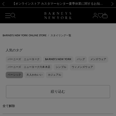
熊本県を中心とした地震の影響によるお荷物のお届けについて
【夏季休業に伴う出荷一時停止のお知らせ】(2026.8.7)
【夏季休業に伴う出荷一時停止のお知らせ】(2026.8.7)
【開催中】SUMMER SALEのご案内・ご注意事項
【オンラインストア カスタマーセンター夏季休業に関するお知らせ】（2026.8.7）
新規登録のお客様も対象！＜MY BARNEYS＞会員のお客様は11,000円（税込）以上のお買上げで常時送料無料！お買い物の際は会員登録を！
【夏季休業に伴う返品・交換承り一時停止のお知らせ】（2026.8.5）
新規登録のお客様も対象！＜MY BARNEYS＞会員のお客様は11,000円（税込）以上のお買上げで常時送料無料！お買い物の際は会員登録を！
前の画像
次の
BARNEYS NEW YORK ONLINE STORE
スタイリング一覧
人気のタグ
バーニーズ ニューヨーク
BARNEYS NEW YORK
バッグ
メンズウェア
バーニーズ ニューヨーク六本木店
シンプル
ウィメンズウェア
ベーシック
大人かわいい
カジュアル
絞り込む
全て解除