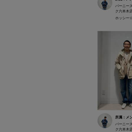
バーニー
ク六本木
ホッシー☆ 
所属：メ
バーニー
ク六本木