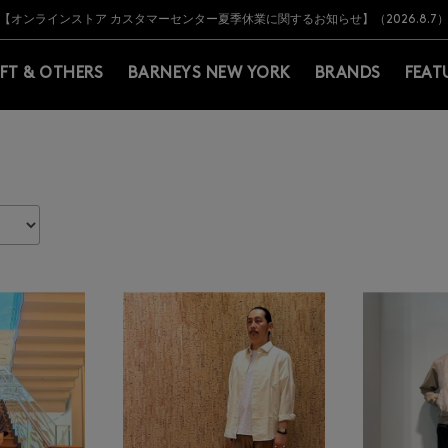
Y BARNEYS＞会員のお客様は11,000円（税込）以上のお買上げで常時送料無
Y BARNEYS＞会員のお客様は11,000円（税込）以上のお買上げで常時送料無
【オンラインストア カスタマーセンター夏季休業に関するお知らせ】（2026.8.7
【夏季休業に伴う返品・交換承り一時停止のお知らせ】（2026.8.5）
熊本県を中心とした地震の影響によるお荷物のお届けについて
【夏季休業に伴う出荷一時停止のお知らせ】(2026.8.7)
【夏季休業に伴う出荷一時停止のお知らせ】(2026.8.7)
【開催中】SUMMER SALEのご案内・ご注意事項
IFT & OTHERS
BARNEYS NEW YORK
BRANDS
FEAT