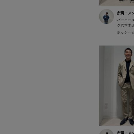
所属：メ
バーニー
ク六本木
ホッシー☆ 
所属：メ