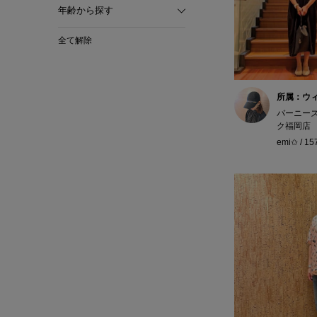
年齢から探す
全て解除
所属：ウ
バーニー
ク福岡店
emi✩ / 1