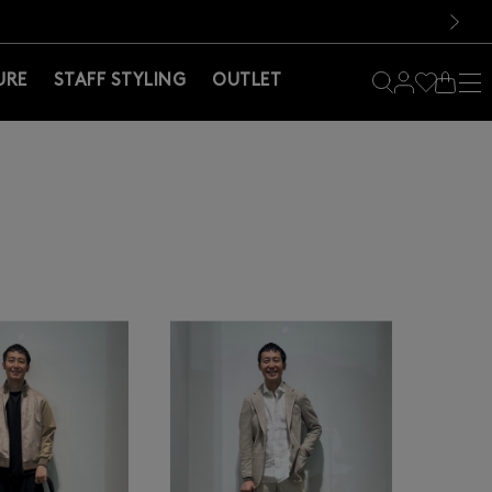
料！お買い物の際は会員登録を！
料！お買い物の際は会員登録を！
）
次の画像
URE
STAFF STYLING
OUTLET