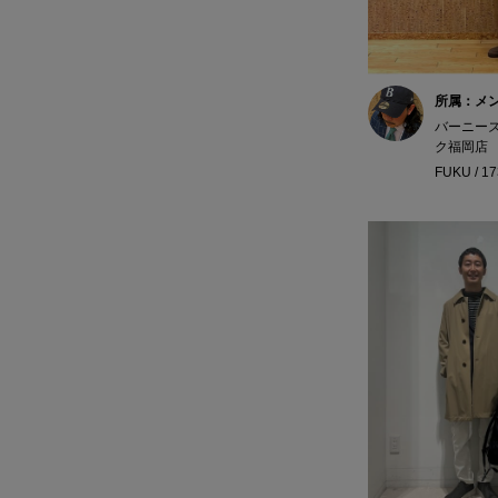
所属：メ
バーニー
ク福岡店
FUKU / 1