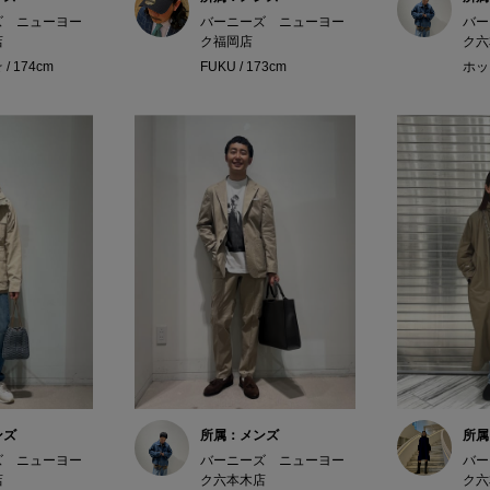
ズ ニューヨー
バーニーズ ニューヨー
バー
店
ク福岡店
ク六
/ 174cm
FUKU / 173cm
ホッシ
ンズ
所属：メンズ
所属
ズ ニューヨー
バーニーズ ニューヨー
バー
店
ク六本木店
ク六