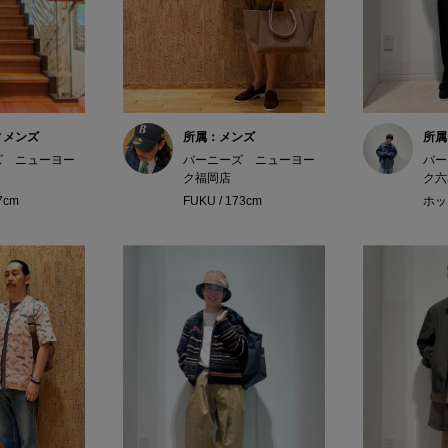
ィメンズ
所属：メンズ
所属
ズ ニューヨー
バーニーズ ニューヨー
バー
ク福岡店
ク六
57cm
FUKU / 173cm
ホッシ