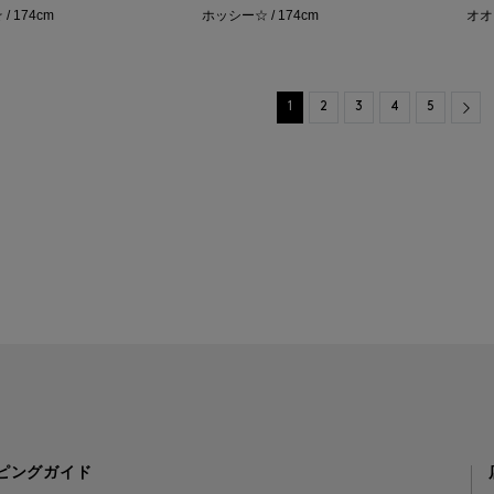
/ 174cm
ホッシー☆ / 174cm
オオ
Nex
1
2
3
4
5
ピングガイド