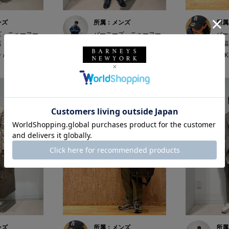
ンズ
所属：メンズ
所属
ズ ニューヨー
バーニーズ ニューヨー
バー
店
ク六本木店
ク福
/ 174cm
ホッシー☆ / 174cm
FUK
ンズ
所属：メンズ
所属