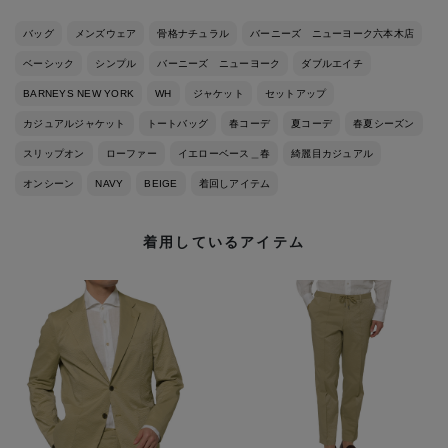
バッグ
メンズウェア
骨格ナチュラル
バーニーズ ニューヨーク六本木店
ベーシック
シンプル
バーニーズ ニューヨーク
ダブルエイチ
BARNEYS NEW YORK
WH
ジャケット
セットアップ
カジュアルジャケット
トートバッグ
春コーデ
夏コーデ
春夏シーズン
スリップオン
ローファー
イエローベース＿春
綺麗目カジュアル
オンシーン
NAVY
BEIGE
着回しアイテム
着用しているアイテム