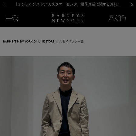
熊本県を中心とした地震の影響によるお荷物のお届けについて
【夏季休業に伴う出荷一時停止のお知らせ】(2026.8.7)
【夏季休業に伴う出荷一時停止のお知らせ】(2026.8.7)
【開催中】SUMMER SALEのご案内・ご注意事項
【オンラインストア カスタマーセンター夏季休業に関するお知らせ】（2026.8.7）
新規登録のお客様も対象！＜MY BARNEYS＞会員のお客様は11,000円（税込）以上のお買上げで常時送料無料！お買い物の際は会員登録を！
【夏季休業に伴う返品・交換承り一時停止のお知らせ】（2026.8.5）
新規登録のお客様も対象！＜MY BARNEYS＞会員のお客様は11,000円（税込）以上のお買上げで常時送料無料！お買い物の際は会員登録を！
前の画像
次の
BARNEYS NEW YORK ONLINE STORE
スタイリング一覧