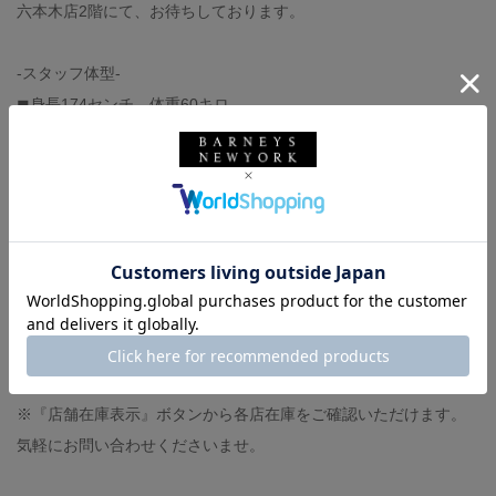
六本木店2階にて、お待ちしております。
-スタッフ体型-
◼︎身長174センチ、体重60キロ
◼︎撫で肩、肩幅狭め
◼︎イタリアサイズ44-46（モデルにより）
◼︎足の甲は低く、幅狭
◼︎革靴サイズ40,UK6（ジャストサイズです）
◼︎スニーカーサイズ27センチ（大きめに履きます）
オンラインストアで商品が売切れの際は
※『再入荷お知らせ』ボタンから再入荷時にメールでお知らせで
きる機能がございます。
※『店舗在庫表示』ボタンから各店在庫をご確認いただけます。
気軽にお問い合わせくださいませ。