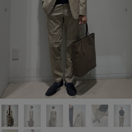
前の画像
次