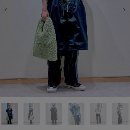
前の画像
次