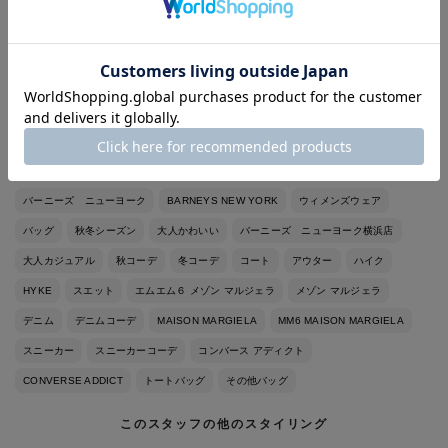
◉デニムパンツ/MAISON MARGIELA
サイドカットをほどこした5ポケットデニムパンツは、もはや説明
不要の定番人気モデルです
◉スニーカー/CONVERSE ADDICT
◉バッグ/MM6 MAISON MARGIELA
バーニーズ ニューヨーク
BARNEYS NEW YORK
ウィメンズウェア
バッグ
秋冬シーズン
大人かわいい
バーニーズ ニューヨーク横浜店
大人カジュアル
秋コーデ
冬コーデ
コート
アウター
ハイク
HYKE
スエット
エムエム６ メゾン マルジェラ
メゾン マルジェラ
デニム
デニムコーデ
MAISON MARGIELA
MM6 MAISON MARGIELA
スニーカー
スニーカーコーデ
コンバース アディクト
CONVERSE ADDICT
トートバッグ
その他バッグ
このスタッフの他のスタイリング