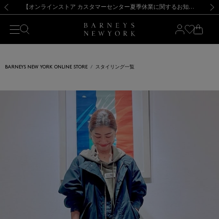
熊本県を中心とした地震の影響によるお荷物のお届けについて
【夏季休業に伴う出荷一時停止のお知らせ】(2026.8.7)
【夏季休業に伴う出荷一時停止のお知らせ】(2026.8.7)
【開催中】SUMMER SALEのご案内・ご注意事項
【オンラインストア カスタマーセンター夏季休業に関するお知らせ】（2026.8.7）
新規登録のお客様も対象！＜MY BARNEYS＞会員のお客様は11,000円（税込）以上のお買上げで常時送料無料！お買い物の際は会員登録を！
【夏季休業に伴う返品・交換承り一時停止のお知らせ】（2026.8.5）
新規登録のお客様も対象！＜MY BARNEYS＞会員のお客様は11,000円（税込）以上のお買上げで常時送料無料！お買い物の際は会員登録を！
前の画像
次の
BARNEYS NEW YORK ONLINE STORE
スタイリング一覧