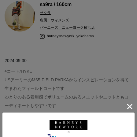
sa9ra / 160cm
サクラ
所属：ウィメンズ
バーニーズ ニューヨーク横浜店
barneysnewyork_yokohama
2024.09.30
◉コート/HYKE
USアーミーのM65 FIELD PARKAからインスピレーションを得て
生まれたフィールドコートです
ゆとりのある着用感でボリュームのあるスエットやニットともコ
ーディネートしやすいです
◉フーディー/MM6 MAISON MARGIELA
カットオフされた裾のディテールがこなれ感を演出するクールな
一着です