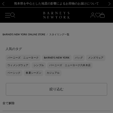
熊本県を中心とした地震の影響によるお荷物のお届けについて
【開催中】SUMMER SALEのご案内・ご注意事項
新規登録のお客様も対象！＜MY BARNEYS＞会員のお客様は11,000円（税込）以上のお買上げで常時送料無料！お買い物の際は会員登録を！
【夏季休業に伴う返品・交換承り一時停止のお知らせ】（2026.8.5）
新規登録のお客様も対象！＜MY BARNEYS＞会員のお客様は11,000円（税込）以上のお買上げで常時送料無料！お買い物の際は会員登録を！
【夏季休業に伴う返品・交換承り一時停止のお知らせ】（2026.8.5）
前の画像
次の
BARNEYS NEW YORK ONLINE STORE
スタイリング一覧
人気のタグ
バーニーズ ニューヨーク
BARNEYS NEW YORK
バッグ
メンズウェア
ウィメンズウェア
シンプル
バーニーズ ニューヨーク六本木店
ベーシック
春夏シーズン
カジュアル
絞り込む
全て解除