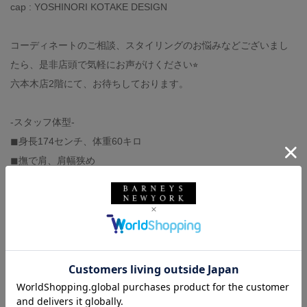
cap : YOSHINORI KOTAKE DESIGN
コーディネートのご相談、スタイリングのお悩みなどございまし
たら、是非店頭で気軽にお声がけください⭐︎
六本木店2階にて、お待ちしております。
-スタッフ体型-
◼︎身長174センチ、体重60キロ
◼︎撫で肩、肩幅狭め
◼︎イタリアサイズ44-46（モデルにより）
◼︎足の甲は低く、幅狭
◼︎革靴サイズ40,UK6（ジャストサイズです）
◼︎スニーカーサイズ27センチ（大きめに履きます）
オンラインストアで商品が売切れの際は
※『再入荷お知らせ』ボタンから再入荷時にメールでお知らせで