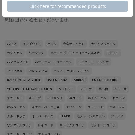
きる機能がございます。
※『店舗在庫表示』ボタンから各店在庫をご確認いただけます。
気軽にお問い合わせくださいませ。
バッグ
メンズウェア
パンツ
骨格ナチュラル
カジュアルパンツ
カジュアル
ベーシック
バーニーズ ニューヨーク六本木店
シンプル
パンツスタイル
バーニーズ ニューヨーク
エンタイア スタジオ
アディダス
バレンシアガ
ヨシノリ コタケ デザイン
BARNEYS NEW YORK
BALENCIAGA
ADIDAS
ENTIRE STUDIOS
YOSHINORI KOTAKE DESIGN
カットソー
ショーツ
革小物
シューズ
スニーカー
キャップ
イヤリング
春コーデ
春夏シーズン
秋コーデ
秋冬シーズン
イエローベース＿春
オフシーン
ストリート
スポーティ
クルーネック
オーバーサイズ
BLACK
モノトーンスタイル
フーディ
ワンマイルウェア
レイヤード
リラックスコーデ
モノトーンコーデ
スニーカーコーデ
大人カジュアル