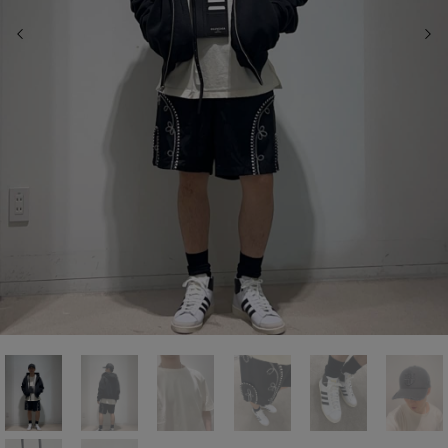
前の画像
次