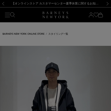
熊本県を中心とした地震の影響によるお荷物のお届けについて
【夏季休業に伴う出荷一時停止のお知らせ】(2026.8.7)
【夏季休業に伴う出荷一時停止のお知らせ】(2026.8.7)
【開催中】SUMMER SALEのご案内・ご注意事項
【オンラインストア カスタマーセンター夏季休業に関するお知らせ】（2026.8.7）
新規登録のお客様も対象！＜MY BARNEYS＞会員のお客様は11,000円（税込）以上のお買上げで常時送料無料！お買い物の際は会員登録を！
【夏季休業に伴う返品・交換承り一時停止のお知らせ】（2026.8.5）
新規登録のお客様も対象！＜MY BARNEYS＞会員のお客様は11,000円（税込）以上のお買上げで常時送料無料！お買い物の際は会員登録を！
前の画像
次の
BARNEYS NEW YORK ONLINE STORE
スタイリング一覧