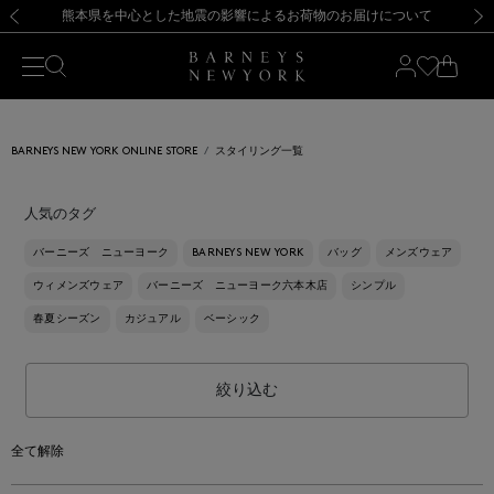
熊本県を中心とした地震の影響によるお荷物のお届けについて
【開催中】SUMMER SALEのご案内・ご注意事項
新規登録のお客様も対象！＜MY BARNEYS＞会員のお客様は11,000円（税込）以上のお買上げで常時送料無料！お買い物の際は会員登録を！
【夏季休業に伴う返品・交換承り一時停止のお知らせ】（2026.8.5）
新規登録のお客様も対象！＜MY BARNEYS＞会員のお客様は11,000円（税込）以上のお買上げで常時送料無料！お買い物の際は会員登録を！
【夏季休業に伴う返品・交換承り一時停止のお知らせ】（2026.8.5）
前の画像
次の
BARNEYS NEW YORK ONLINE STORE
スタイリング一覧
人気のタグ
バーニーズ ニューヨーク
BARNEYS NEW YORK
バッグ
メンズウェア
ウィメンズウェア
バーニーズ ニューヨーク六本木店
シンプル
春夏シーズン
カジュアル
ベーシック
絞り込む
全て解除