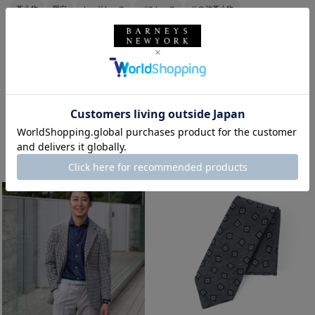
革小物
限定
カードケース
パスケース
その他革小物
ステーショナリー
ローファー
スリップオン
EXCLUSIVELY OURS
ベルト
別注
春夏シーズン
クラシック
通勤コーデ
ベーシック
シンプル
千鳥柄
NAVY
BLACK
ジャケットスタイル
キャンバス生地
ジャージー素材
ストレッチ素材
バーニーズ ニューヨーク福岡店
着用しているアイテム