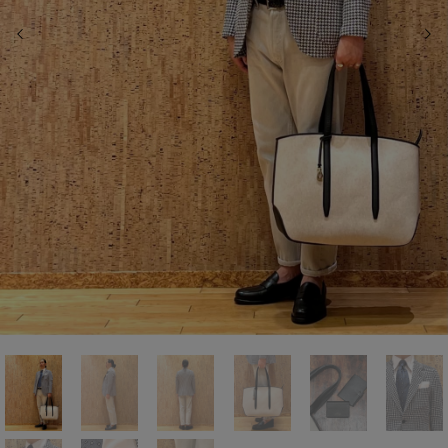
前の画像
次