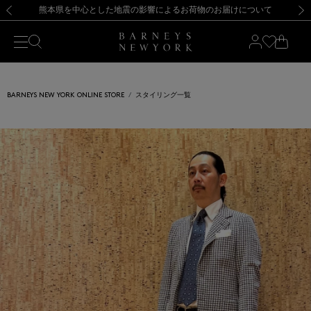
熊本県を中心とした地震の影響によるお荷物のお届けについて
【開催中】SUMMER SALEのご案内・ご注意事項
新規登録のお客様も対象！＜MY BARNEYS＞会員のお客様は11,000円（税込）以上のお買上げで常時送料無料！お買い物の際は会員登録を！
【夏季休業に伴う返品・交換承り一時停止のお知らせ】（2026.8.5）
新規登録のお客様も対象！＜MY BARNEYS＞会員のお客様は11,000円（税込）以上のお買上げで常時送料無料！お買い物の際は会員登録を！
【夏季休業に伴う返品・交換承り一時停止のお知らせ】（2026.8.5）
前の画像
次の
BARNEYS NEW YORK ONLINE STORE
スタイリング一覧