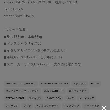
shoes : BARNEYS NEW YORK（着用サイズ 40）
bag：ETIAM
other : SMYTHSON
-スタッフ体型-
◼︎身長173cm、体重66kg
◼︎ドレスシャツサイズ38
◼︎イタリアサイズ44-46（モデルにより）
◼︎革靴サイズ40,7-7H（モデルにより）
◼︎スニーカーサイズUS9,27cm（大きめに履きます）
バーニーズ ニューヨーク
BARNEYS NEW YORK
エティアム
ETIAM
ジェイ＆エム デヴィッドソン
J&M DAVIDSON
ステファノ ビジ
STEFANO BIGI
スマイソン
SMYTHSON
バッグ
メンズウェア
ジャケット
シャツ
ビジネスジャケット
ドレスシャツ
トートバッグ