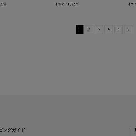
57cm
emi✩ / 157cm
emi
Nex
1
2
3
4
5
ピングガイド