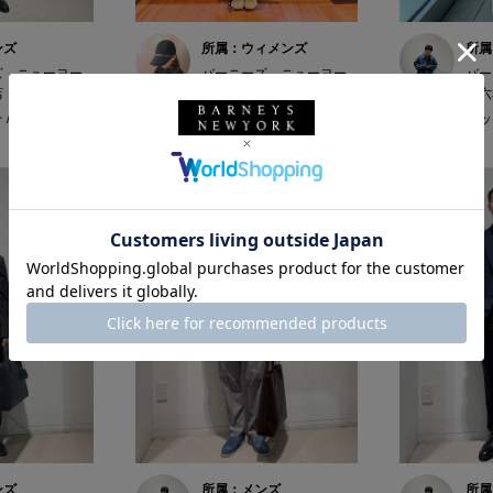
ンズ
所属：ウィメンズ
所属
ズ ニューヨー
バーニーズ ニューヨー
バー
店
ク福岡店
ク六
/ 174cm
emi✩ / 157cm
ホッシ
ンズ
所属：メンズ
所属