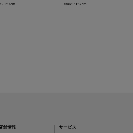
✩ / 157cm
emi✩ / 157cm
t
店舗情報
サービス