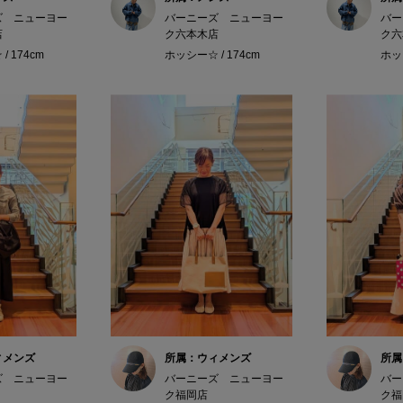
ズ ニューヨー
バーニーズ ニューヨー
バー
店
ク六本木店
ク六
/ 174cm
ホッシー☆ / 174cm
ホッシ
ィメンズ
所属：ウィメンズ
所属
ズ ニューヨー
バーニーズ ニューヨー
バー
ク福岡店
ク福