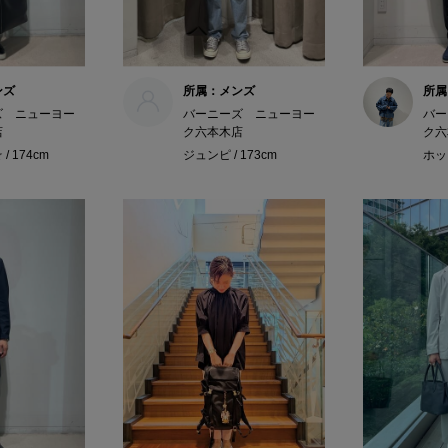
ンズ
所属：メンズ
所属
ズ ニューヨー
バーニーズ ニューヨー
バー
店
ク六本木店
ク六
/ 174cm
ジュンピ / 173cm
ホッシ