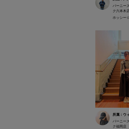
バーニー
ク六本木
ホッシー☆ 
所属：ウ
バーニー
ク福岡店