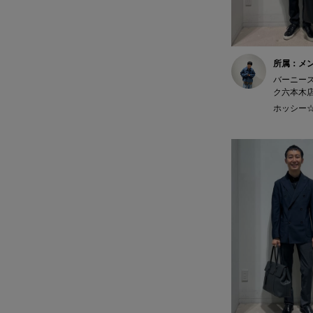
所属：メ
バーニー
ク六本木
ホッシー☆ 