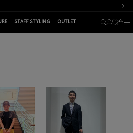
料！お買い物の際は会員登録を！
料！お買い物の際は会員登録を！
次の画像
URE
STAFF STYLING
OUTLET