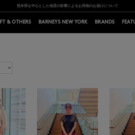
Y BARNEYS＞会員のお客様は11,000円（税込）以上のお買上げで常時送料無
Y BARNEYS＞会員のお客様は11,000円（税込）以上のお買上げで常時送料無
【夏季休業に伴う返品・交換承り一時停止のお知らせ】（2026.8.5）
【夏季休業に伴う返品・交換承り一時停止のお知らせ】（2026.8.5）
熊本県を中心とした地震の影響によるお荷物のお届けについて
【開催中】SUMMER SALEのご案内・ご注意事項
IFT & OTHERS
BARNEYS NEW YORK
BRANDS
FEAT