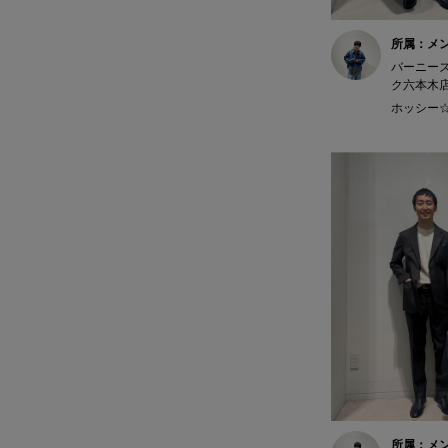
所属：メ
バーニー
ク六本木
ホッシー☆ 
所属：メ