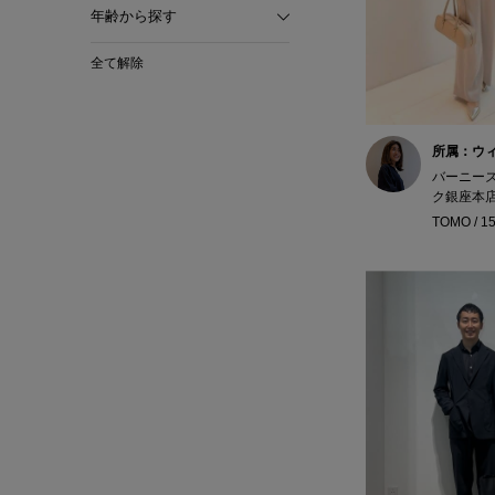
年齢から探す
全て解除
所属：ウ
バーニー
ク銀座本
TOMO / 1