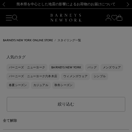
熊本県を中心とした地震の影響によるお荷物のお届けについて
【開催中】SUMMER SALEのご案内・ご注意事項
新規登録のお客様も対象！＜MY BARNEYS＞会員のお客様は11,000円（税込）以上のお買上げで常時送料無料！お買い物の際は会員登録を！
【夏季休業に伴う返品・交換承り一時停止のお知らせ】（2026.8.5）
新規登録のお客様も対象！＜MY BARNEYS＞会員のお客様は11,000円（税込）以上のお買上げで常時送料無料！お買い物の際は会員登録を！
【夏季休業に伴う返品・交換承り一時停止のお知らせ】（2026.8.5）
前の画像
次の
BARNEYS NEW YORK ONLINE STORE
スタイリング一覧
人気のタグ
バーニーズ ニューヨーク
BARNEYS NEW YORK
バッグ
メンズウェア
バーニーズ ニューヨーク六本木店
ウィメンズウェア
シンプル
春夏シーズン
カジュアル
秋冬シーズン
絞り込む
全て解除