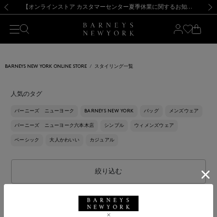
熊本県を中心とした地震の影響によるお荷物のお届けについて
【夏季休業に伴う出荷一時停止のお知らせ】(2026.8.7)
【夏季休業に伴う出荷一時停止のお知らせ】(2026.8.7)
【開催中】SUMMER SALEのご案内・ご注意事項
【オンラインストア カスタマーセンター夏季休業に関するお知らせ】（2026.8.7）
新規登録のお客様も対象！＜MY BARNEYS＞会員のお客様は11,000円（税込）以上のお買上げで常時送料無料！お買い物の際は会員登録を！
【夏季休業に伴う返品・交換承り一時停止のお知らせ】（2026.8.5）
新規登録のお客様も対象！＜MY BARNEYS＞会員のお客様は11,000円（税込）以上のお買上げで常時送料無料！お買い物の際は会員登録を！
前の画像
次の
BARNEYS NEW YORK ONLINE STORE
スタイリング一覧
人気のタグ
バーニーズ ニューヨーク
BARNEYS NEW YORK
バッグ
メンズウェア
バーニーズ ニューヨーク六本木店
シンプル
ウィメンズウェア
ベーシック
大人かわいい
カジュアル
絞り込む
全て解除