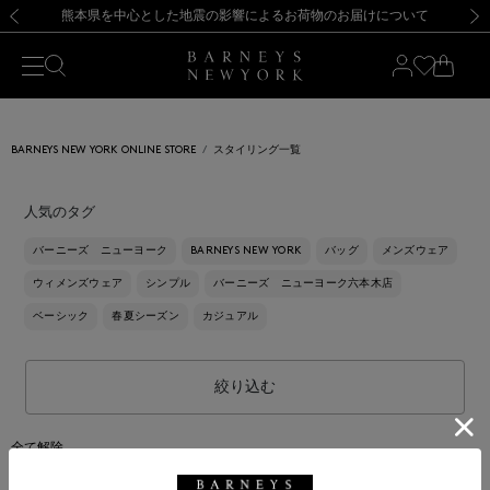
熊本県を中心とした地震の影響によるお荷物のお届けについて
【開催中】SUMMER SALEのご案内・ご注意事項
新規登録のお客様も対象！＜MY BARNEYS＞会員のお客様は11,000円（税込）以上のお買上げで常時送料無料！お買い物の際は会員登録を！
【夏季休業に伴う返品・交換承り一時停止のお知らせ】（2026.8.5）
新規登録のお客様も対象！＜MY BARNEYS＞会員のお客様は11,000円（税込）以上のお買上げで常時送料無料！お買い物の際は会員登録を！
【夏季休業に伴う返品・交換承り一時停止のお知らせ】（2026.8.5）
前の画像
次の
BARNEYS NEW YORK ONLINE STORE
スタイリング一覧
人気のタグ
バーニーズ ニューヨーク
BARNEYS NEW YORK
バッグ
メンズウェア
ウィメンズウェア
シンプル
バーニーズ ニューヨーク六本木店
ベーシック
春夏シーズン
カジュアル
絞り込む
全て解除