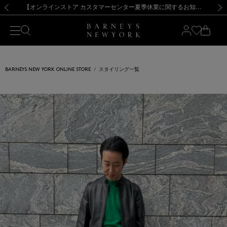
熊本県を中心とした地震の影響によるお荷物のお届けについて
【夏季休業に伴う出荷一時停止のお知らせ】(2026.8.7)
【夏季休業に伴う出荷一時停止のお知らせ】(2026.8.7)
【開催中】SUMMER SALEのご案内・ご注意事項
【オンラインストア カスタマーセンター夏季休業に関するお知らせ】（2026.8.7）
新規登録のお客様も対象！＜MY BARNEYS＞会員のお客様は11,000円（税込）以上のお買上げで常時送料無料！お買い物の際は会員登録を！
【夏季休業に伴う返品・交換承り一時停止のお知らせ】（2026.8.5）
新規登録のお客様も対象！＜MY BARNEYS＞会員のお客様は11,000円（税込）以上のお買上げで常時送料無料！お買い物の際は会員登録を！
前の画像
次の
BARNEYS NEW YORK ONLINE STORE
スタイリング一覧