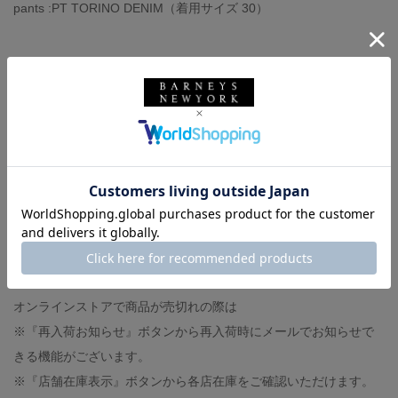
pants :PT TORINO DENIM（着用サイズ 30）
-スタッフ体型-
◼︎身長174センチ、体重62キロ
◼︎撫で肩、肩幅狭め
◼︎イタリアサイズ44-46（モデルにより）
◼︎足の甲は低く、幅狭
◼︎革靴サイズ40,UK6（ジャストサイズです）
◼︎スニーカーサイズ27センチ（大きめに履きます）
オンラインストアで商品が売切れの際は
※『再入荷お知らせ』ボタンから再入荷時にメールでお知らせで
きる機能がございます。
※『店舗在庫表示』ボタンから各店在庫をご確認いただけます。