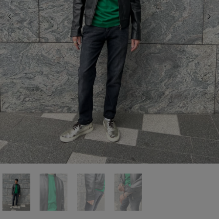
前の画像
次