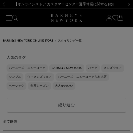
熊本県を中心とした地震の影響によるお荷物のお届けについて
【夏季休業に伴う出荷一時停止のお知らせ】(2026.8.7)
【夏季休業に伴う出荷一時停止のお知らせ】(2026.8.7)
【開催中】SUMMER SALEのご案内・ご注意事項
【オンラインストア カスタマーセンター夏季休業に関するお知らせ】（2026.8.7）
新規登録のお客様も対象！＜MY BARNEYS＞会員のお客様は11,000円（税込）以上のお買上げで常時送料無料！お買い物の際は会員登録を！
【夏季休業に伴う返品・交換承り一時停止のお知らせ】（2026.8.5）
新規登録のお客様も対象！＜MY BARNEYS＞会員のお客様は11,000円（税込）以上のお買上げで常時送料無料！お買い物の際は会員登録を！
前の画像
次の
BARNEYS NEW YORK ONLINE STORE
スタイリング一覧
人気のタグ
バーニーズ ニューヨーク
BARNEYS NEW YORK
バッグ
メンズウェア
シンプル
ウィメンズウェア
バーニーズ ニューヨーク六本木店
ベーシック
春夏シーズン
大人かわいい
絞り込む
全て解除