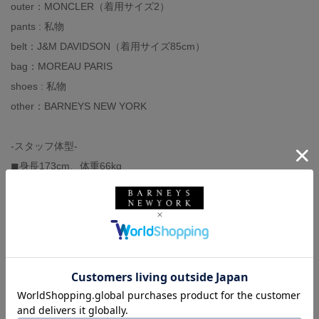
outer：MONCLER（着用サイズ2）
pants : 私物
belt：J&M DAVIDSON（着用サイズ85cm）
bag：MOREAU PARIS
shoes : 私物
other：BARNEYS NEW YORK
-スタッフ体型-
◼︎身長173cm、体重66kg
◼︎ドレスシャツサイズ38
◼︎イタリアサイズ44-46（モデルにより）
◼︎革靴サイズ40,7-7H（モデルにより）
◼︎スニーカーサイズUS9,27cm（大きめに履きます）
バーニーズ ニューヨーク
BARNEYS NEW YORK
モンクレール