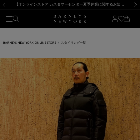
熊本県を中心とした地震の影響によるお荷物のお届けについて
【夏季休業に伴う出荷一時停止のお知らせ】(2026.8.7)
【夏季休業に伴う出荷一時停止のお知らせ】(2026.8.7)
【開催中】SUMMER SALEのご案内・ご注意事項
【オンラインストア カスタマーセンター夏季休業に関するお知らせ】（2026.8.7）
新規登録のお客様も対象！＜MY BARNEYS＞会員のお客様は11,000円（税込）以上のお買上げで常時送料無料！お買い物の際は会員登録を！
【夏季休業に伴う返品・交換承り一時停止のお知らせ】（2026.8.5）
新規登録のお客様も対象！＜MY BARNEYS＞会員のお客様は11,000円（税込）以上のお買上げで常時送料無料！お買い物の際は会員登録を！
前の画像
次の
BARNEYS NEW YORK ONLINE STORE
スタイリング一覧