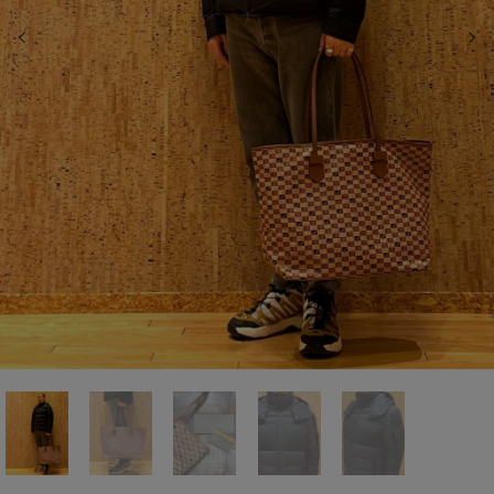
前の画像
次