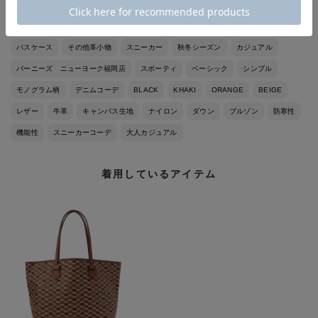
モローパリ
MONCLER
MOREAU PARIS
バッグ
メンズウェア
アウター
デニム
トートバッグ
革小物
財布
カードケース
パスケース
その他革小物
スニーカー
秋冬シーズン
カジュアル
バーニーズ ニューヨーク福岡店
スポーティ
ベーシック
シンプル
モノグラム柄
デニムコーデ
BLACK
KHAKI
ORANGE
BEIGE
レザー
牛革
キャンバス生地
ナイロン
ダウン
ブルゾン
防寒性
機能性
スニーカーコーデ
大人カジュアル
着用しているアイテム