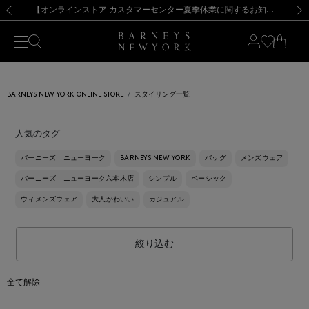
熊本県を中心とした地震の影響によるお荷物のお届けについて
【夏季休業に伴う出荷一時停止のお知らせ】(2026.8.7)
【夏季休業に伴う出荷一時停止のお知らせ】(2026.8.7)
【開催中】SUMMER SALEのご案内・ご注意事項
【オンラインストア カスタマーセンター夏季休業に関するお知らせ】（2026.8.7）
新規登録のお客様も対象！＜MY BARNEYS＞会員のお客様は11,000円（税込）以上のお買上げで常時送料無料！お買い物の際は会員登録を！
【夏季休業に伴う返品・交換承り一時停止のお知らせ】（2026.8.5）
新規登録のお客様も対象！＜MY BARNEYS＞会員のお客様は11,000円（税込）以上のお買上げで常時送料無料！お買い物の際は会員登録を！
前の画像
次の
BARNEYS NEW YORK ONLINE STORE
スタイリング一覧
人気のタグ
バーニーズ ニューヨーク
BARNEYS NEW YORK
バッグ
メンズウェア
バーニーズ ニューヨーク六本木店
シンプル
ベーシック
ウィメンズウェア
大人かわいい
カジュアル
絞り込む
全て解除