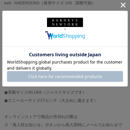
belt : ANDERSONS（着用サイズ 100 : 調整可能）
コーディネートのご相談、スタイリングのお悩みなどございまし
たら、是非店頭で気軽にお声がけください⭐︎
六本木店2階にて、お待ちしております。
-スタッフ体型-
◼︎身長174センチ、体重60キロ
◼︎撫で肩、肩幅狭め
◼︎イタリアサイズ44-46（モデルにより）
◼︎足の甲は低く、幅狭
◼︎革靴サイズ40,UK6（ジャストサイズです）
◼︎スニーカーサイズ27センチ（大きめに履きます）
オンラインストアで商品が売切れの際は
※『再入荷お知らせ』ボタンから再入荷時にメールでお知らせで