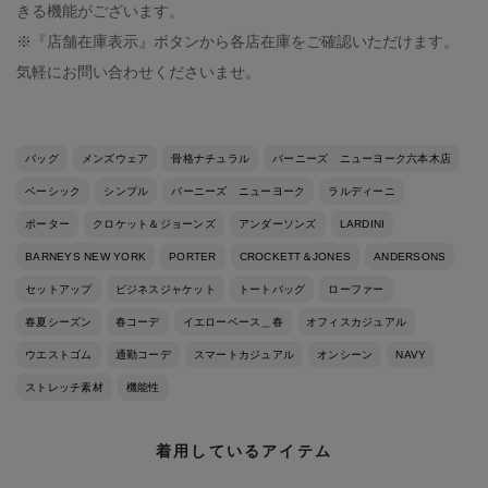
きる機能がございます。
※『店舗在庫表示』ボタンから各店在庫をご確認いただけます。
気軽にお問い合わせくださいませ。
バッグ
メンズウェア
骨格ナチュラル
バーニーズ ニューヨーク六本木店
ベーシック
シンプル
バーニーズ ニューヨーク
ラルディーニ
ポーター
クロケット＆ジョーンズ
アンダーソンズ
LARDINI
BARNEYS NEW YORK
PORTER
CROCKETT＆JONES
ANDERSONS
セットアップ
ビジネスジャケット
トートバッグ
ローファー
春夏シーズン
春コーデ
イエローベース＿春
オフィスカジュアル
ウエストゴム
通勤コーデ
スマートカジュアル
オンシーン
NAVY
ストレッチ素材
機能性
着用しているアイテム