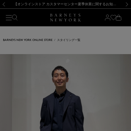
熊本県を中心とした地震の影響によるお荷物のお届けについて
【夏季休業に伴う出荷一時停止のお知らせ】(2026.8.7)
【夏季休業に伴う出荷一時停止のお知らせ】(2026.8.7)
【開催中】SUMMER SALEのご案内・ご注意事項
【オンラインストア カスタマーセンター夏季休業に関するお知らせ】（2026.8.7）
新規登録のお客様も対象！＜MY BARNEYS＞会員のお客様は11,000円（税込）以上のお買上げで常時送料無料！お買い物の際は会員登録を！
【夏季休業に伴う返品・交換承り一時停止のお知らせ】（2026.8.5）
新規登録のお客様も対象！＜MY BARNEYS＞会員のお客様は11,000円（税込）以上のお買上げで常時送料無料！お買い物の際は会員登録を！
前の画像
次の
BARNEYS NEW YORK ONLINE STORE
スタイリング一覧