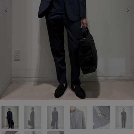
前の画像
次