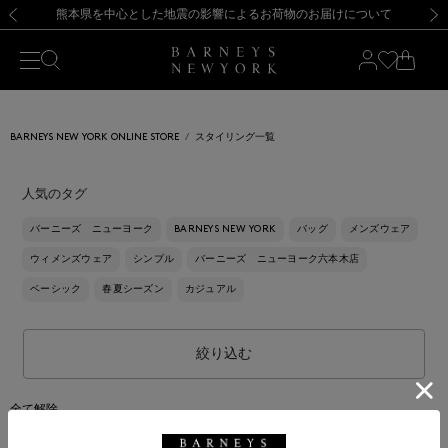
熊本県を中心とした地震の影響によるお荷物のお届けについて
【開催中】SUMMER SALEのご案内・ご注意事項
新規登録のお客様も対象！＜MY BARNEYS＞会員のお客様は11,000円（税込）以上のお買上げで常時送料無料！お買い物の際は会員登録を！
【夏季休業に伴う返品・交換承り一時停止のお知らせ】（2026.8.5）
新規登録のお客様も対象！＜MY BARNEYS＞会員のお客様は11,000円（税込）以上のお買上げで常時送料無料！お買い物の際は会員登録を！
【夏季休業に伴う返品・交換承り一時停止のお知らせ】（2026.8.5）
前の画像
次の
BARNEYS NEW YORK ONLINE STORE
スタイリング一覧
人気のタグ
バーニーズ ニューヨーク
BARNEYS NEW YORK
バッグ
メンズウェア
ウィメンズウェア
シンプル
バーニーズ ニューヨーク六本木店
ベーシック
春夏シーズン
カジュアル
絞り込む
全て解除