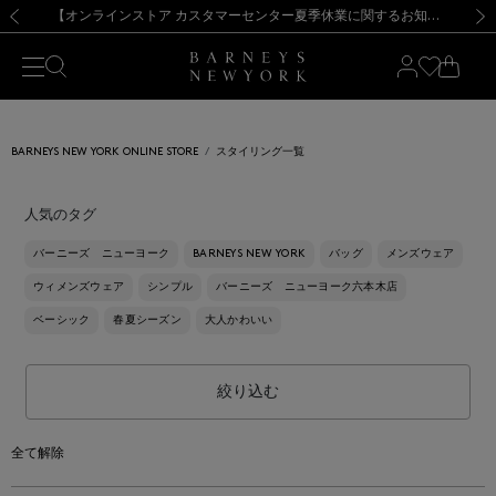
熊本県を中心とした地震の影響によるお荷物のお届けについて
【夏季休業に伴う出荷一時停止のお知らせ】(2026.8.7)
【夏季休業に伴う出荷一時停止のお知らせ】(2026.8.7)
【開催中】SUMMER SALEのご案内・ご注意事項
【オンラインストア カスタマーセンター夏季休業に関するお知らせ】（2026.8.7）
新規登録のお客様も対象！＜MY BARNEYS＞会員のお客様は11,000円（税込）以上のお買上げで常時送料無料！お買い物の際は会員登録を！
【夏季休業に伴う返品・交換承り一時停止のお知らせ】（2026.8.5）
新規登録のお客様も対象！＜MY BARNEYS＞会員のお客様は11,000円（税込）以上のお買上げで常時送料無料！お買い物の際は会員登録を！
前の画像
次の
BARNEYS NEW YORK ONLINE STORE
スタイリング一覧
人気のタグ
バーニーズ ニューヨーク
BARNEYS NEW YORK
バッグ
メンズウェア
ウィメンズウェア
シンプル
バーニーズ ニューヨーク六本木店
ベーシック
春夏シーズン
大人かわいい
絞り込む
全て解除