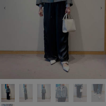
前の画像
次