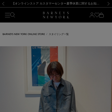
熊本県を中心とした地震の影響によるお荷物のお届けについて
【夏季休業に伴う出荷一時停止のお知らせ】(2026.8.7)
【夏季休業に伴う出荷一時停止のお知らせ】(2026.8.7)
【開催中】SUMMER SALEのご案内・ご注意事項
【オンラインストア カスタマーセンター夏季休業に関するお知らせ】（2026.8.7）
新規登録のお客様も対象！＜MY BARNEYS＞会員のお客様は11,000円（税込）以上のお買上げで常時送料無料！お買い物の際は会員登録を！
【夏季休業に伴う返品・交換承り一時停止のお知らせ】（2026.8.5）
新規登録のお客様も対象！＜MY BARNEYS＞会員のお客様は11,000円（税込）以上のお買上げで常時送料無料！お買い物の際は会員登録を！
前の画像
次の
BARNEYS NEW YORK ONLINE STORE
スタイリング一覧