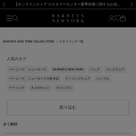
熊本県を中心とした地震の影響によるお荷物のお届けについて
【夏季休業に伴う出荷一時停止のお知らせ】(2026.8.7)
【夏季休業に伴う出荷一時停止のお知らせ】(2026.8.7)
【開催中】SUMMER SALEのご案内・ご注意事項
【オンラインストア カスタマーセンター夏季休業に関するお知らせ】（2026.8.7）
新規登録のお客様も対象！＜MY BARNEYS＞会員のお客様は11,000円（税込）以上のお買上げで常時送料無料！お買い物の際は会員登録を！
【夏季休業に伴う返品・交換承り一時停止のお知らせ】（2026.8.5）
新規登録のお客様も対象！＜MY BARNEYS＞会員のお客様は11,000円（税込）以上のお買上げで常時送料無料！お買い物の際は会員登録を！
前の画像
次の
BARNEYS NEW YORK ONLINE STORE
スタイリング一覧
人気のタグ
バーニーズ ニューヨーク
BARNEYS NEW YORK
バッグ
メンズウェア
バーニーズ ニューヨーク六本木店
ウィメンズウェア
シンプル
ベーシック
大人かわいい
カジュアル
絞り込む
全て解除