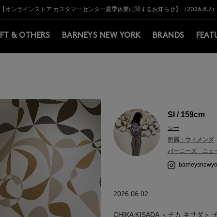
Y BARNEYS＞会員のお客様は11,000円（税込）以上のお買上げで常時送料無
Y BARNEYS＞会員のお客様は11,000円（税込）以上のお買上げで常時送料無
【オンラインストア カスタマーセンター夏季休業に関するお知らせ】（2026.8.7
【夏季休業に伴う返品・交換承り一時停止のお知らせ】（2026.8.5）
熊本県を中心とした地震の影響によるお荷物のお届けについて
【夏季休業に伴う出荷一時停止のお知らせ】(2026.8.7)
【夏季休業に伴う出荷一時停止のお知らせ】(2026.8.7)
【開催中】SUMMER SALEのご案内・ご注意事項
IFT & OTHERS
BARNEYS NEW YORK
BRANDS
FEAT
SI / 159cm
シー
所属：ウィメンズ
バーニーズ ニュ
barneysnewyo
2026.06.02
CHIKA KISADA ＜チカ キサダ＞