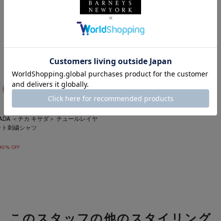
KISADA ＜チカ キサダ＞ チュールレイヤ
ット刺繍シャツ
40% OFF
このスタッフの他のスタイリング