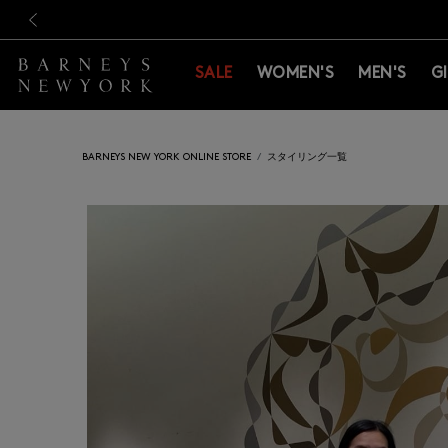
新規登録のお客様も対象！＜M
新規登録のお客様も対象！＜M
前の画像
SALE
WOMEN'S
MEN'S
G
BARNEYS NEW YORK ONLINE STORE
スタイリング一覧