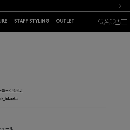
料！お買い物の際は会員登録を！
料！お買い物の際は会員登録を！
）
次の画像
URE
STAFF STYLING
OUTLET
ーヨーク福岡店
rk_fukuoka
 チュール