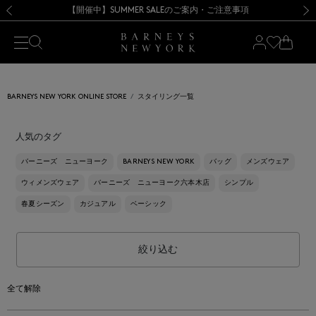
熊本県を中心とした地震の影響によるお荷物のお届けについて
【開催中】SUMMER SALEのご案内・ご注意事項
新規登録のお客様も対象！＜MY BARNEYS＞会員のお客様は11,000円（税込）以上のお買上げで常時送料無料！お買い物の際は会員登録を！
【夏季休業に伴う返品・交換承り一時停止のお知らせ】（2026.8.5）
新規登録のお客様も対象！＜MY BARNEYS＞会員のお客様は11,000円（税込）以上のお買上げで常時送料無料！お買い物の際は会員登録を！
【夏季休業に伴う返品・交換承り一時停止のお知らせ】（2026.8.5）
前の画像
次の
BARNEYS NEW YORK ONLINE STORE
スタイリング一覧
人気のタグ
バーニーズ ニューヨーク
BARNEYS NEW YORK
バッグ
メンズウェア
ウィメンズウェア
バーニーズ ニューヨーク六本木店
シンプル
春夏シーズン
カジュアル
ベーシック
絞り込む
全て解除