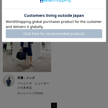
所属：メンズ
バーニーズ ニューヨー
ク六本木店
ホッシー☆ / 174cm
1