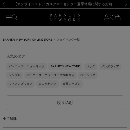
熊本県を中心とした地震の影響によるお荷物のお届けについて
【夏季休業に伴う出荷一時停止のお知らせ】(2026.8.7)
【夏季休業に伴う出荷一時停止のお知らせ】(2026.8.7)
【開催中】SUMMER SALEのご案内・ご注意事項
【オンラインストア カスタマーセンター夏季休業に関するお知らせ】（2026.8.7）
新規登録のお客様も対象！＜MY BARNEYS＞会員のお客様は11,000円（税込）以上のお買上げで常時送料無料！お買い物の際は会員登録を！
【夏季休業に伴う返品・交換承り一時停止のお知らせ】（2026.8.5）
新規登録のお客様も対象！＜MY BARNEYS＞会員のお客様は11,000円（税込）以上のお買上げで常時送料無料！お買い物の際は会員登録を！
前の画像
次の
BARNEYS NEW YORK ONLINE STORE
スタイリング一覧
人気のタグ
バーニーズ ニューヨーク
BARNEYS NEW YORK
バッグ
メンズウェア
シンプル
バーニーズ ニューヨーク六本木店
ベーシック
ウィメンズウェア
大人かわいい
春夏シーズン
絞り込む
全て解除