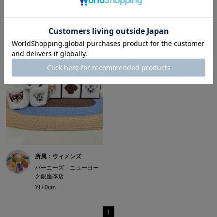
所属：ウィメンズ
バーニーズ ニューヨー
ク銀座本店
YI / 0cm
1