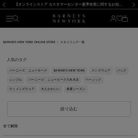
熊本県を中心とした地震の影響によるお荷物のお届けについて
【夏季休業に伴う出荷一時停止のお知らせ】(2026.8.7)
【夏季休業に伴う出荷一時停止のお知らせ】(2026.8.7)
【開催中】SUMMER SALEのご案内・ご注意事項
【オンラインストア カスタマーセンター夏季休業に関するお知らせ】（2026.8.7）
新規登録のお客様も対象！＜MY BARNEYS＞会員のお客様は11,000円（税込）以上のお買上げで常時送料無料！お買い物の際は会員登録を！
【夏季休業に伴う返品・交換承り一時停止のお知らせ】（2026.8.5）
新規登録のお客様も対象！＜MY BARNEYS＞会員のお客様は11,000円（税込）以上のお買上げで常時送料無料！お買い物の際は会員登録を！
前の画像
次の
BARNEYS NEW YORK ONLINE STORE
スタイリング一覧
人気のタグ
バーニーズ ニューヨーク
BARNEYS NEW YORK
メンズウェア
バッグ
シンプル
バーニーズ ニューヨーク六本木店
ベーシック
ウィメンズウェア
大人かわいい
春夏シーズン
絞り込む
全て解除