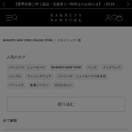
熊本県を中心とした地震の影響によるお荷物のお届けについて
【夏季休業に伴う出荷一時停止のお知らせ】(2026.8.7)
【夏季休業に伴う出荷一時停止のお知らせ】(2026.8.7)
【開催中】SUMMER SALEのご案内・ご注意事項
【オンラインストア カスタマーセンター夏季休業に関するお知らせ】（2026.8.7）
新規登録のお客様も対象！＜MY BARNEYS＞会員のお客様は11,000円（税込）以上のお買上げで常時送料無料！お買い物の際は会員登録を！
【夏季休業に伴う返品・交換承り一時停止のお知らせ】（2026.8.5）
新規登録のお客様も対象！＜MY BARNEYS＞会員のお客様は11,000円（税込）以上のお買上げで常時送料無料！お買い物の際は会員登録を！
前の画像
次の
BARNEYS NEW YORK ONLINE STORE
スタイリング一覧
人気のタグ
バーニーズ ニューヨーク
BARNEYS NEW YORK
バッグ
メンズウェア
シンプル
ウィメンズウェア
バーニーズ ニューヨーク六本木店
ベーシック
春夏シーズン
大人かわいい
絞り込む
全て解除