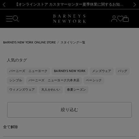
熊本県を中心とした地震の影響によるお荷物のお届けについて
【夏季休業に伴う出荷一時停止のお知らせ】(2026.8.7)
【夏季休業に伴う出荷一時停止のお知らせ】(2026.8.7)
【開催中】SUMMER SALEのご案内・ご注意事項
【オンラインストア カスタマーセンター夏季休業に関するお知らせ】（2026.8.7）
新規登録のお客様も対象！＜MY BARNEYS＞会員のお客様は11,000円（税込）以上のお買上げで常時送料無料！お買い物の際は会員登録を！
【夏季休業に伴う返品・交換承り一時停止のお知らせ】（2026.8.5）
新規登録のお客様も対象！＜MY BARNEYS＞会員のお客様は11,000円（税込）以上のお買上げで常時送料無料！お買い物の際は会員登録を！
前の画像
次の
BARNEYS NEW YORK ONLINE STORE
スタイリング一覧
人気のタグ
バーニーズ ニューヨーク
BARNEYS NEW YORK
メンズウェア
バッグ
シンプル
バーニーズ ニューヨーク六本木店
ベーシック
ウィメンズウェア
大人かわいい
春夏シーズン
絞り込む
全て解除