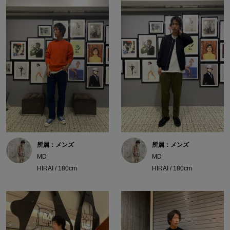
所属：メンズ
所属：メンズ
MD
MD
HIRAI / 180cm
HIRAI / 180cm