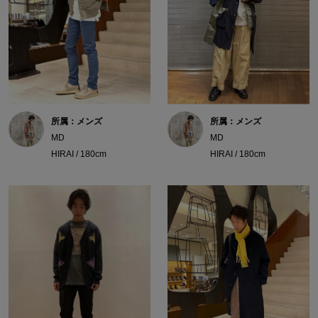
所属：メンズ
所属：メンズ
MD
MD
HIRAI / 180cm
HIRAI / 180cm