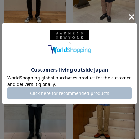
所属：メンズ
所属：メンズ
MD
MD
HIRAI / 180cm
HIRAI / 180cm