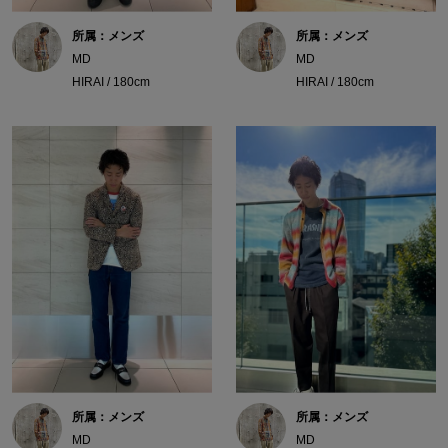
所属：メンズ
所属：メンズ
MD
MD
HIRAI / 180cm
HIRAI / 180cm
所属：メンズ
所属：メンズ
MD
MD