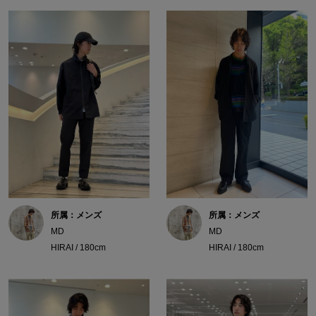
所属：メンズ
所属：メンズ
MD
MD
HIRAI / 180cm
HIRAI / 180cm