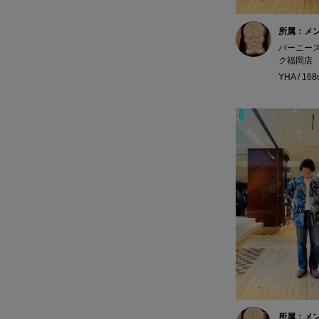
所属：メ
バーニー
ク福岡店
YHA / 16
所属：メ