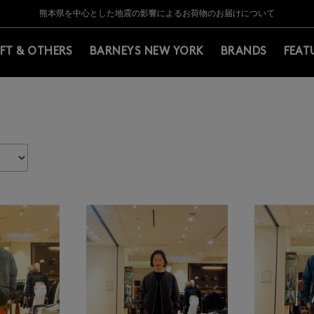
Y BARNEYS＞会員のお客様は11,000円（税込）以上のお買上げで常時送料無
Y BARNEYS＞会員のお客様は11,000円（税込）以上のお買上げで常時送料無
【夏季休業に伴う返品・交換承り一時停止のお知らせ】（2026.8.5）
【夏季休業に伴う返品・交換承り一時停止のお知らせ】（2026.8.5）
熊本県を中心とした地震の影響によるお荷物のお届けについて
【開催中】SUMMER SALEのご案内・ご注意事項
IFT & OTHERS
BARNEYS NEW YORK
BRANDS
FEAT