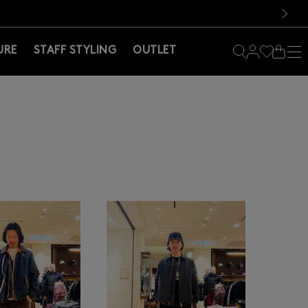
料！お買い物の際は会員登録を！
料！お買い物の際は会員登録を！
次の画像
URE
STAFF STYLING
OUTLET