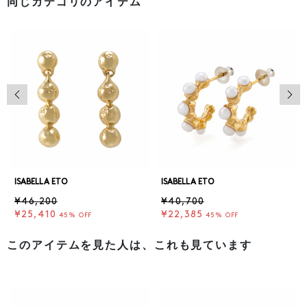
同じカテゴリのアイテム
前の画像
次の
ISABELLA ETO
ISABELLA ETO
¥46,200
¥40,700
¥25,410
¥22,385
45% OFF
45% OFF
このアイテムを見た人は、これも見ています