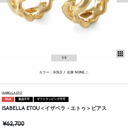
サ
1
/4
カラー：GOLD
/
在庫
NONE:△
ISABELLA ETO
SALE
返品不可
ギフトラッピング不可
ISABELLA ETOU＜イザベラ・エトゥ＞ピアス
¥62,700