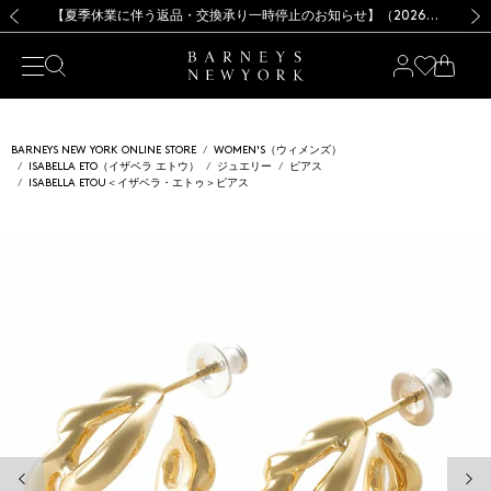
熊本県を中心とした地震の影響によるお荷物のお届けについて
【夏季休業に伴う出荷一時停止のお知らせ】(2026.8.7)
【夏季休業に伴う出荷一時停止のお知らせ】(2026.8.7)
【開催中】SUMMER SALEのご案内・ご注意事項
【オンラインストア カスタマーセンター夏季休業に関するお知らせ】（2026.8.7）
新規登録のお客様も対象！＜MY BARNEYS＞会員のお客様は11,000円（税込）以上のお買上げで常時送料無料！お買い物の際は会員登録を！
【夏季休業に伴う返品・交換承り一時停止のお知らせ】（2026.8.5）
新規登録のお客様も対象！＜MY BARNEYS＞会員のお客様は11,000円（税込）以上のお買上げで常時送料無料！お買い物の際は会員登録を！
前の画像
次の
BARNEYS NEW YORK ONLINE STORE
WOMEN'S（ウィメンズ）
ISABELLA ETO（イザベラ エトウ）
ジュエリー
ピアス
ISABELLA ETOU＜イザベラ・エトゥ＞ピアス
前の画像
次