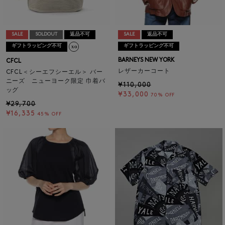
SALE
SOLDOUT
返品不可
SALE
返品不可
ギフトラッピング不可
ギフトラッピング不可
BARNEYS NEW YORK
CFCL
レザーカーコート
CFCL＜シーエフシーエル＞ バー
ニーズ ニューヨーク限定 巾着バ
¥110,000
ッグ
¥33,000
70% OFF
¥29,700
¥16,335
45% OFF