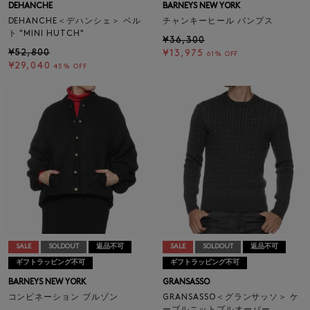
DEHANCHE
BARNEYS NEW YORK
DEHANCHE＜デハンシェ＞ ベル
チャンキーヒール パンプス
ト "MINI HUTCH"
¥36,300
¥52,800
¥13,975
61% OFF
¥29,040
45% OFF
SALE
SOLDOUT
返品不可
SALE
SOLDOUT
返品不可
ギフトラッピング不可
ギフトラッピング不可
BARNEYS NEW YORK
GRANSASSO
コンビネーション ブルゾン
GRANSASSO＜グランサッソ＞ ケ