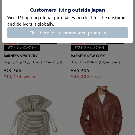
SALE
SOLDOUT
返品不可
SALE
SOLDOUT
返品不可
ギフトラッピング不可
ギフトラッピング不可
BARNEYS NEW YORK
BARNEYS NEW YORK
ウォッシャブル カットソードレス
カシミヤ混チェスターコート
¥29,700
¥60,500
¥12,474
¥36,300
58% OFF
40% OFF