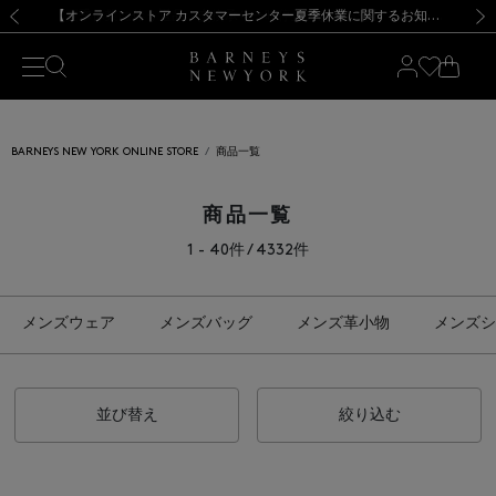
熊本県を中心とした地震の影響によるお荷物のお届けについて
【夏季休業に伴う出荷一時停止のお知らせ】(2026.8.7)
【夏季休業に伴う出荷一時停止のお知らせ】(2026.8.7)
【開催中】SUMMER SALEのご案内・ご注意事項
【オンラインストア カスタマーセンター夏季休業に関するお知らせ】（2026.8.7）
新規登録のお客様も対象！＜MY BARNEYS＞会員のお客様は11,000円（税込）以上のお買上げで常時送料無料！お買い物の際は会員登録を！
【夏季休業に伴う返品・交換承り一時停止のお知らせ】（2026.8.5）
新規登録のお客様も対象！＜MY BARNEYS＞会員のお客様は11,000円（税込）以上のお買上げで常時送料無料！お買い物の際は会員登録を！
前の画像
次の
BARNEYS NEW YORK ONLINE STORE
商品一覧
商品一覧
1 - 40件 / 4332件
メンズウェア
メンズバッグ
メンズ革小物
メンズシ
並び替え
絞り込む