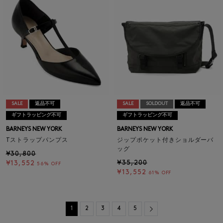
SALE
返品不可
SALE
SOLDOUT
返品不可
ギフトラッピング不可
ギフトラッピング不可
BARNEYS NEW YORK
BARNEYS NEW YORK
Tストラップパンプス
ジップポケット付きショルダーバ
ッグ
¥30,800
¥35,200
¥13,552
56% OFF
¥13,552
61% OFF
Next
1
2
3
4
5