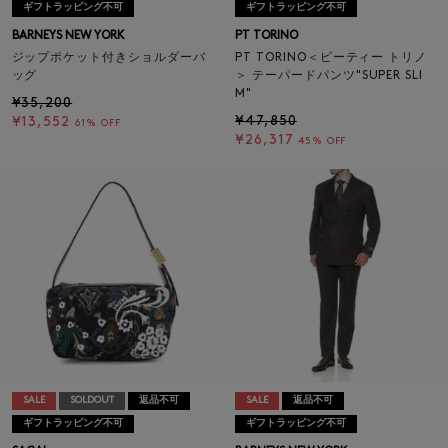
ギフトラッピング不可
ギフトラッピング不可
BARNEYS NEW YORK
PT TORINO
ジップポケット付きショルダーバ
PT TORINO＜ピーティー トリノ
ッグ
＞ テーパードパンツ"SUPER SLI
M"
¥35,200
¥47,850
¥13,552
61% OFF
¥26,317
45% OFF
SALE
SOLDOUT
返品不可
SALE
返品不可
ギフトラッピング不可
ギフトラッピング不可