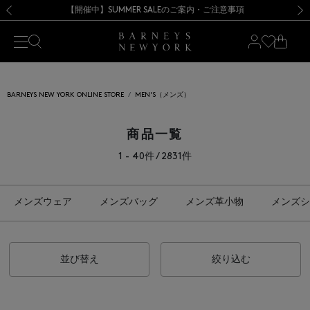
熊本県を中心とした地震の影響によるお荷物のお届けについて
【開催中】SUMMER SALEのご案内・ご注意事項
新規登録のお客様も対象！＜MY BARNEYS＞会員のお客様は11,000円（税込）以上のお買上げで常時送料無料！お買い物の際は会員登録を！
【夏季休業に伴う返品・交換承り一時停止のお知らせ】（2026.8.5）
新規登録のお客様も対象！＜MY BARNEYS＞会員のお客様は11,000円（税込）以上のお買上げで常時送料無料！お買い物の際は会員登録を！
【夏季休業に伴う返品・交換承り一時停止のお知らせ】（2026.8.5）
前の画像
次の
BARNEYS NEW YORK ONLINE STORE
MEN'S（メンズ）
商品一覧
1 - 40件 / 2831件
メンズウェア
メンズバッグ
メンズ革小物
メンズシ
並び替え
絞り込む