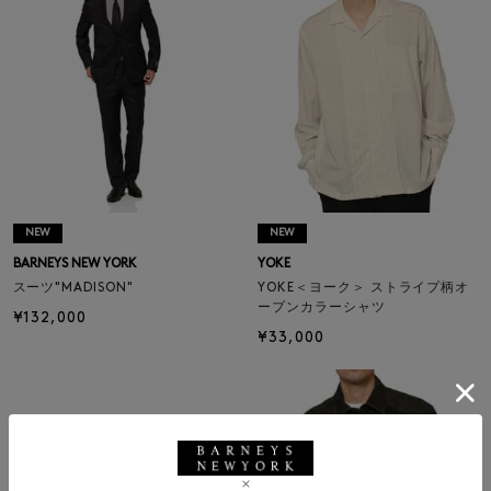
NEW
NEW
BARNEYS NEW YORK
YOKE
スーツ"MADISON"
YOKE＜ヨーク＞ ストライプ柄オ
ープンカラーシャツ
¥132,000
¥33,000