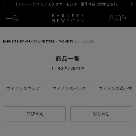
熊本県を中心とした地震の影響によるお荷物のお届けについて
【夏季休業に伴う出荷一時停止のお知らせ】(2026.8.7)
【夏季休業に伴う出荷一時停止のお知らせ】(2026.8.7)
【開催中】SUMMER SALEのご案内・ご注意事項
【オンラインストア カスタマーセンター夏季休業に関するお知らせ】（2026.8.7）
新規登録のお客様も対象！＜MY BARNEYS＞会員のお客様は11,000円（税込）以上のお買上げで常時送料無料！お買い物の際は会員登録を！
【夏季休業に伴う返品・交換承り一時停止のお知らせ】（2026.8.5）
新規登録のお客様も対象！＜MY BARNEYS＞会員のお客様は11,000円（税込）以上のお買上げで常時送料無料！お買い物の際は会員登録を！
前の画像
次の
BARNEYS NEW YORK ONLINE STORE
WOMEN'S（ウィメンズ）
商品一覧
1 - 40件 / 2841件
ウィメンズウェア
ウィメンズバッグ
ウィメンズ革小物
並び替え
絞り込む