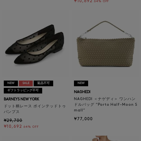
¥10,692
64% OFF
NEW
SALE
返品不可
NEW
ギフトラッピング不可
NAGHEDI
NAGHEDI ＜ナゲディ＞ ワンハン
BARNEYS NEW YORK
ドルバッグ “Porto Half-Moon S
ドット柄レース ポインテッドトゥ
mall“
パンプス
¥77,000
¥29,700
¥10,692
64% OFF