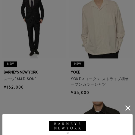
NEW
NEW
BARNEYS NEW YORK
YOKE
スーツ"MADISON"
YOKE＜ヨーク＞ ストライプ柄オ
ープンカラーシャツ
¥132,000
¥33,000