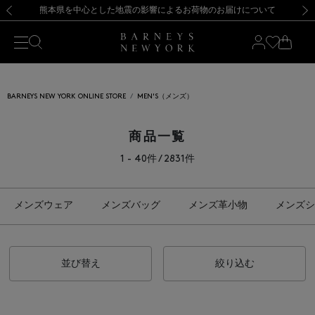
熊本県を中心とした地震の影響によるお荷物のお届けについて
【開催中】SUMMER SALEのご案内・ご注意事項
新規登録のお客様も対象！＜MY BARNEYS＞会員のお客様は11,000円（税込）以上のお買上げで常時送料無料！お買い物の際は会員登録を！
【夏季休業に伴う返品・交換承り一時停止のお知らせ】（2026.8.5）
新規登録のお客様も対象！＜MY BARNEYS＞会員のお客様は11,000円（税込）以上のお買上げで常時送料無料！お買い物の際は会員登録を！
【夏季休業に伴う返品・交換承り一時停止のお知らせ】（2026.8.5）
前の画像
次の
BARNEYS NEW YORK ONLINE STORE
MEN'S（メンズ）
商品一覧
1 - 40件 / 2831件
メンズウェア
メンズバッグ
メンズ革小物
メンズシ
並び替え
絞り込む