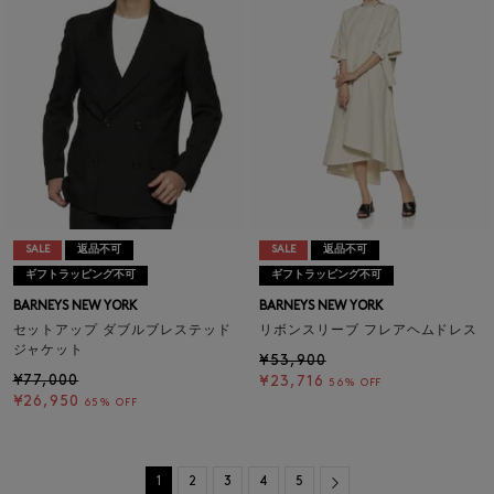
SALE
返品不可
SALE
返品不可
ギフトラッピング不可
ギフトラッピング不可
BARNEYS NEW YORK
BARNEYS NEW YORK
セットアップ ダブルブレステッド
リボンスリーブ フレアヘムドレス
ジャケット
¥53,900
¥77,000
¥23,716
56% OFF
¥26,950
65% OFF
Next
1
2
3
4
5