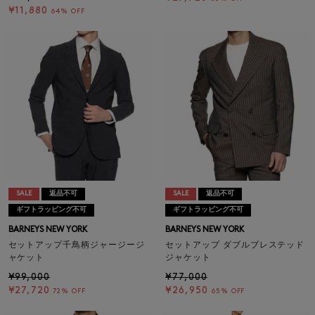
¥11,880
64% OFF
SALE
返品不可
SALE
返品不可
ギフトラッピング不可
ギフトラッピング不可
BARNEYS NEW YORK
BARNEYS NEW YORK
セットアップ千鳥柄ジャージージ
セットアップ ダブルブレステッド
ャケット
ジャケット
¥99,000
¥77,000
¥27,720
¥26,950
72% OFF
65% OFF