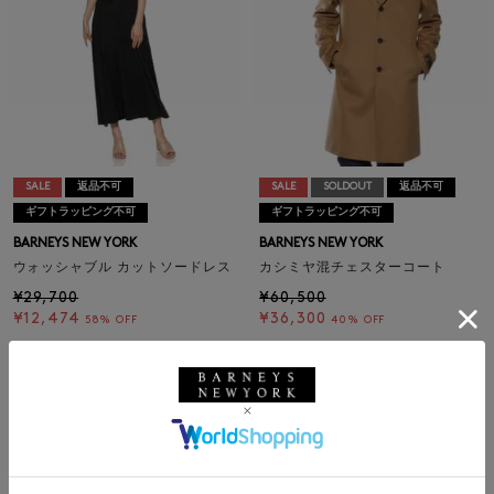
SALE
返品不可
SALE
SOLDOUT
返品不可
ギフトラッピング不可
ギフトラッピング不可
BARNEYS NEW YORK
BARNEYS NEW YORK
ウォッシャブル カットソードレス
カシミヤ混チェスターコート
¥29,700
¥60,500
¥12,474
¥36,300
58% OFF
40% OFF