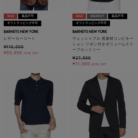
SALE
返品不可
SALE
SOLDOUT
返品不可
ギフトラッピング不可
ギフトラッピング不可
BARNEYS NEW YORK
BARNEYS NEW YORK
レザーカーコート
ウォッシャブル 異素材コンビネー
ション リボン付きボリュームスリ
¥110,000
ーブカットソー
¥33,000
70% OFF
¥27,500
¥11,000
60% OFF