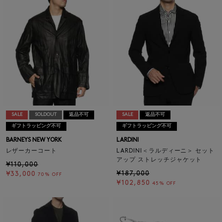
SALE
SOLDOUT
返品不可
SALE
返品不可
ギフトラッピング不可
ギフトラッピング不可
BARNEYS NEW YORK
LARDINI
レザーカーコート
LARDINI＜ラルディーニ＞ セット
アップ ストレッチジャケット
¥110,000
¥187,000
¥33,000
70% OFF
¥102,850
45% OFF