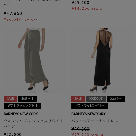
＞ テーパードパンツ"SUPER SLI
¥39,600
M"
¥14,256
64% OFF
¥47,850
¥26,317
45% OFF
SALE
返品不可
SALE
SOLDOUT
返品不可
ギフトラッピング不可
ギフトラッピング不可
BARNEYS NEW YORK
BARNEYS NEW YORK
ウォッシャブル タック入りワイド
バックシアーマキシドレス
パンツ
¥79,200
¥33,000
¥27,720
65% OFF