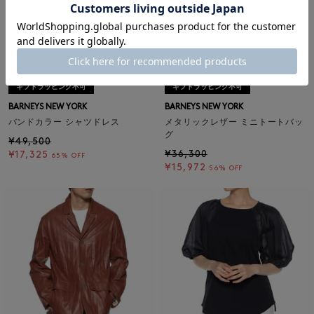
SALE
返品不可
SALE
返品不可
ギフトラッピング不可
ギフトラッピング不可
BARNEYS NEW YORK
BARNEYS NEW YORK
バンドカラー シャツドレス
メタリックレザー ミニトートバッ
グ
¥49,500
¥36,300
¥17,325
65% OFF
¥15,972
56% OFF