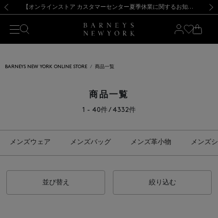
熊本県を中心とした地震の影響によるお荷物のお届けについて
【夏季休業に伴う出荷一時停止のお知らせ】(2026.8.7)
【夏季休業に伴う出荷一時停止のお知らせ】(2026.8.7)
【開催中】SUMMER SALEのご案内・ご注意事項
【オンラインストア カスタマーセンター夏季休業に関するお知らせ】（2026.8.7）
新規登録のお客様も対象！＜MY BARNEYS＞会員のお客様は11,000円（税込）以上のお買上げで常時送料無料！お買い物の際は会員登録を！
【夏季休業に伴う返品・交換承り一時停止のお知らせ】（2026.8.5）
新規登録のお客様も対象！＜MY BARNEYS＞会員のお客様は11,000円（税込）以上のお買上げで常時送料無料！お買い物の際は会員登録を！
前の画像
次の
BARNEYS NEW YORK ONLINE STORE
商品一覧
商品一覧
1 - 40件 / 4332件
メンズウェア
メンズバッグ
メンズ革小物
メンズシ
並び替え
絞り込む