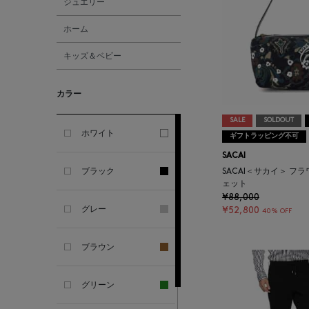
ジュエリー
ALTEA
ホーム
キッズ＆ベビー
AMIRI
カラー
AMOMENTO
SALE
SOLDOUT
ANCELLM
ホワイト
ギフトラッピング不可
SACAI
ANCIENT GREEK
ブラック
SACAI＜サカイ＞ フ
SANDAL
ェット
¥88,000
グレー
¥52,800
40% OFF
ANDERSONS
ブラウン
ANTIPAST
グリーン
ANYA HINDMARCH