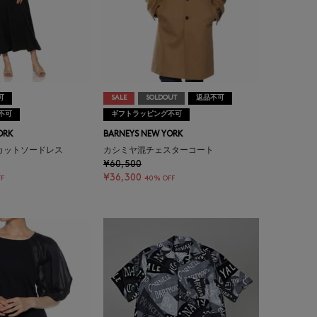
可
SALE
SOLDOUT
返品不可
不可
ギフトラッピング不可
ORK
BARNEYS NEW YORK
カットソードレス
カシミヤ混チェスターコート
¥60,500
¥36,300
FF
40% OFF