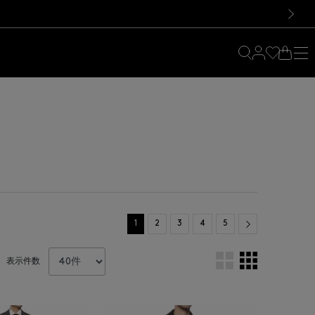
料！お買い物の際は会員登録を！
料！お買い物の際は会員登録を！
次の画像
Next
1
2
3
4
5
表示件数