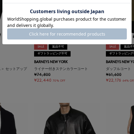
SALE
返品不可
SALE
返品不
ギフトラッピング不可
ギフトラッピング
BARNEYS NEW YORK
BARNEYS NEW Y
ーニ＞ セットアップ
ライナー付きステンカラーコート
ダッフルコート
¥74,800
¥61,600
¥22,440
¥22,176
70% OFF
64% OF