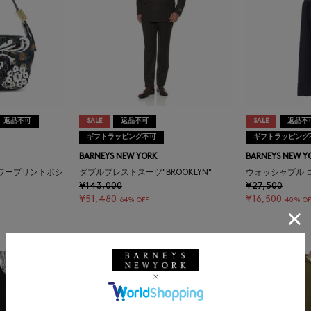
返品不可
SALE
返品不可
SALE
返品不
ギフトラッピング不可
ギフトラッピング
BARNEYS NEW YORK
BARNEYS NEW Y
ラワープリントポシ
ダブルブレストスーツ"BROOKLYN"
ウォッシャブル 
¥143,000
¥27,500
¥51,480
¥16,500
64% OFF
40% OF