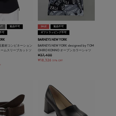
UT
返品不可
SALE
返品不可
不可
ギフトラッピング不可
ORK
BARNEYS NEW YORK
異素材コンビネーション
BARNEYS NEW YORK designed by TOM
ュームスリーブカットソ
OHIRO KONNO オープンカラーシャツ
¥37,400
¥18,326
51% OFF
F