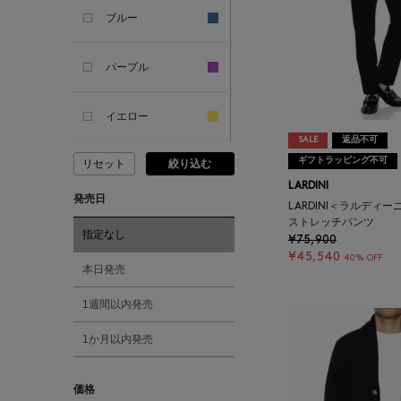
ブルー
ARCS LONDON
パープル
ARIANNA
イエロー
ARIZONA LOVE
SALE
返品不可
ギフトラッピング不可
リセット
絞り込む
ピンク
ARMA
LARDINI
発売日
LARDINI＜ラルディ
レッド
ストレッチパンツ
ASAUCE MELER
指定なし
¥75,900
¥45,540
40% OFF
オレンジ
本日発売
ATELIER AMBOISE
1週間以内発売
シルバー
ATELIER EDITION
1か月以内発売
ゴールド
ATHENA NEW YORK
価格