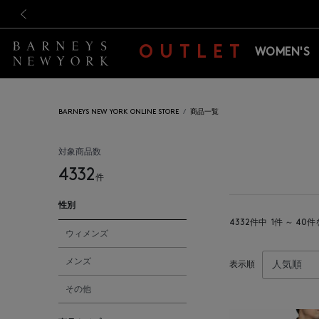
新規登録のお客様も対象！＜M
新規登録のお客様も対象！＜M
前の画像
OUTLET
WOMEN'S
BARNEYS NEW YORK ONLINE STORE
商品一覧
対象商品数
4332
件
性別
4332件中
1件 ～ 40
ウィメンズ
メンズ
表示順
その他