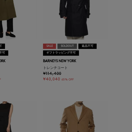
可
SALE
SOLDOUT
返品不可
不可
ギフトラッピング不可
ORK
BARNEYS NEW YORK
トレンチコート
¥114,400
¥40,040
F
65% OFF