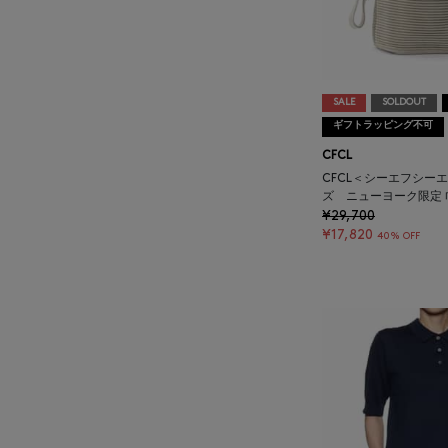
BARNEYS NEW YORK
BARNEYS NEWYORK
SALE
SOLDOUT
BEAUTY
ギフトラッピング不可
CFCL
BASERANGE
CFCL＜シーエフシー
ズ ニューヨーク限定 
¥29,700
BE.ABLE
¥17,820
40% OFF
BEAUTY:BEAST
BEGG X CO
BEORMA
BERNARDO GIUSTI