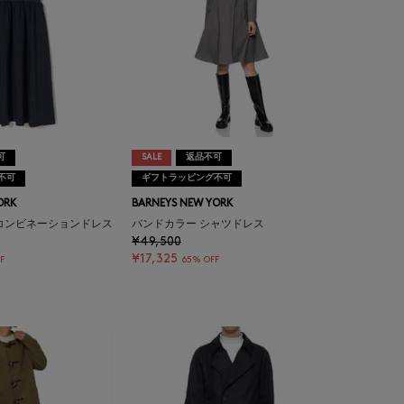
可
SALE
返品不可
不可
ギフトラッピング不可
ORK
BARNEYS NEW YORK
コンビネーションドレス
バンドカラー シャツドレス
¥49,500
¥17,325
F
65% OFF