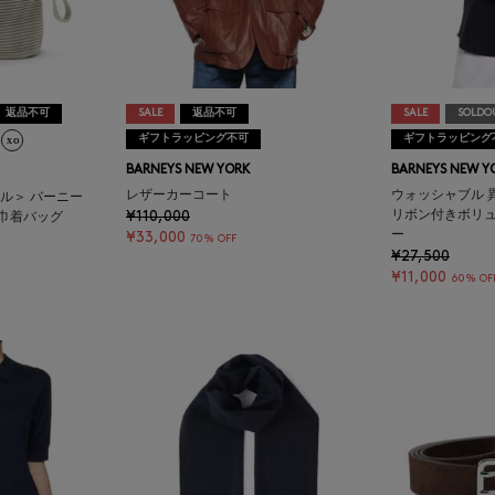
返品不可
SALE
返品不可
SALE
SOLDO
ギフトラッピング不可
ギフトラッピング
BARNEYS NEW YORK
BARNEYS NEW Y
レザーカーコート
ウォッシャブル 
エル＞ バーニー
¥110,000
リボン付きボリ
巾着バッグ
ー
¥33,000
70% OFF
¥27,500
¥11,000
60% OF