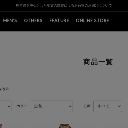
Y BARNEYS＞会員のお客様は11,000円（税込）以上のお買上げで常時送料無
Y BARNEYS＞会員のお客様は11,000円（税込）以上のお買上げで常時送料無
【夏季休業に伴う返品・交換承り一時停止のお知らせ】（2026.8.5）
【夏季休業に伴う返品・交換承り一時停止のお知らせ】（2026.8.5）
熊本県を中心とした地震の影響によるお荷物のお届けについて
【開催中】SUMMER SALEのご案内・ご注意事項
MEN'S
OTHERS
FEATURE
ONLINE STORE
商品一覧
件を表示
カラー
在庫