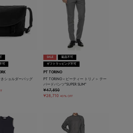
可
SALE
返品不可
不可
ギフトラッピング不可
ORK
PT TORINO
付きショルダーバッグ
PT TORINO＜ピーティー トリノ＞ テー
パードパンツ"SUPER SLIM"
¥47,850
FF
¥28,710
40% OFF