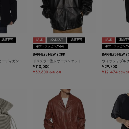
返品不可
SALE
SOLDOUT
返品不可
SALE
返品不
ギフトラッピング不可
ギフトラッピング
BARNEYS NEW YORK
BARNEYS NEW Y
カーディガン
ドリズラー型レザージャケット
ウォッシャブル 
¥110,000
¥29,700
¥39,600
¥12,474
64% OFF
58% O