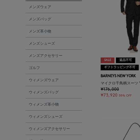
ADVISORY BOARD
CRYSTALS
メンズウェア
メンズバッグ
AESOP
メンズ革小物
AETA
メンズシューズ
メンズアクセサリー
AKIKO OGAWA.
SALE
返品不可
ギフトラッピング不可
ゴルフ
ALBERT THURSTON
BARNEYS NEW YORK
ウィメンズウェア
マイクロ千鳥柄スーツ "M
¥176,000
ALESSANDRO
ウィメンズバッグ
¥73,920
58% OFF
GHERARDI
ウィメンズ革小物
ALL THE WAYS TO SAY
ウィメンズシューズ
ウィメンズアクセサリー
ALPO