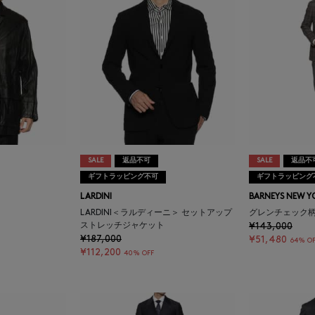
SALE
返品不可
SALE
返品不
ギフトラッピング不可
ギフトラッピング
LARDINI
BARNEYS NEW Y
LARDINI＜ラルディーニ＞ セットアップ
グレンチェック柄ス
ストレッチジャケット
¥143,000
¥187,000
¥51,480
64% OF
¥112,200
40% OFF