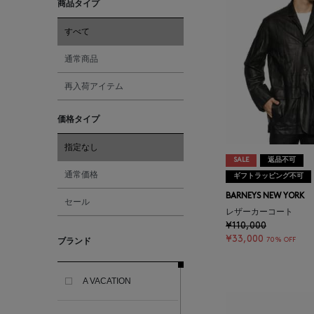
商品タイプ
すべて
通常商品
再入荷アイテム
価格タイプ
指定なし
SALE
返品不可
通常価格
ギフトラッピング不可
BARNEYS NEW YORK
セール
レザーカーコート
¥110,000
¥33,000
70% OFF
ブランド
A VACATION