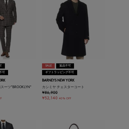
可
SALE
返品不可
不可
ギフトラッピング不可
ORK
BARNEYS NEW YORK
ーツ"BROOKLYN"
カシミヤ チェスターコート
¥86,900
¥52,140
F
40% OFF