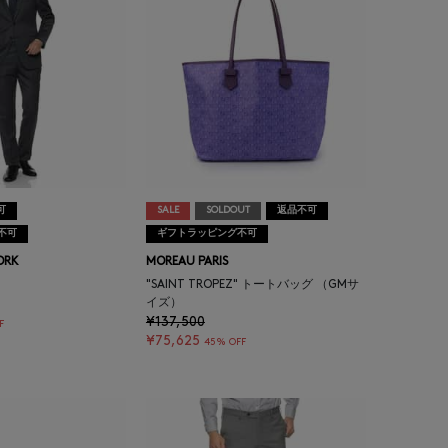
可
SALE
SOLDOUT
返品不可
不可
ギフトラッピング不可
ORK
MOREAU PARIS
"SAINT TROPEZ" トートバッグ （GMサ
イズ）
¥137,500
F
¥75,625
45% OFF