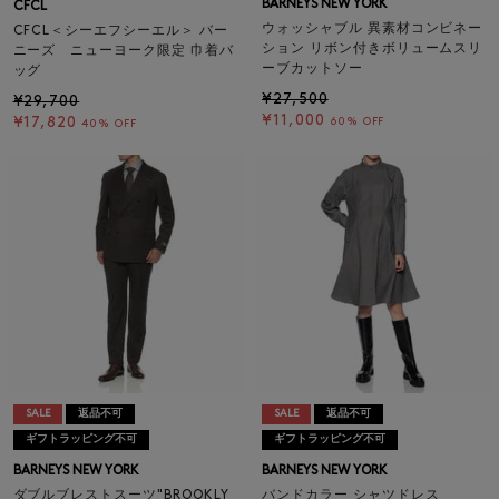
BARNEYS NEW YORK
CFCL
ウォッシャブル 異素材コンビネー
CFCL＜シーエフシーエル＞ バー
ション リボン付きボリュームスリ
ニーズ ニューヨーク限定 巾着バ
ーブカットソー
ッグ
¥27,500
¥29,700
¥11,000
¥17,820
60% OFF
40% OFF
SALE
返品不可
SALE
返品不可
ギフトラッピング不可
ギフトラッピング不可
BARNEYS NEW YORK
BARNEYS NEW YORK
ダブルブレストスーツ"BROOKLY
バンドカラー シャツドレス