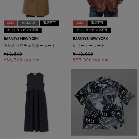
SALE
SOLDOUT
返品不可
SALE
返品不可
ギフトラッピング不可
ギフトラッピング不可
BARNEYS NEW YORK
BARNEYS NEW YORK
カシミヤ混チェスターコート
レザーカーコート
¥60,500
¥110,000
¥36,300
¥33,000
40% OFF
70% OFF