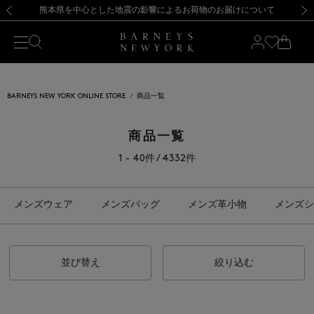
熊本県を中心とした地震の影響によるお荷物のお届けについて
【開催中】SUMMER SALEのご案内・ご注意事項
新規登録のお客様も対象！＜MY BARNEYS＞会員のお客様は11,000円（税込）以上のお買上げで常時送料無料！お買い物の際は会員登録を！
【夏季休業に伴う返品・交換承り一時停止のお知らせ】（2026.8.5）
新規登録のお客様も対象！＜MY BARNEYS＞会員のお客様は11,000円（税込）以上のお買上げで常時送料無料！お買い物の際は会員登録を！
【夏季休業に伴う返品・交換承り一時停止のお知らせ】（2026.8.5）
前の画像
次の
BARNEYS NEW YORK ONLINE STORE
商品一覧
商品一覧
1 - 40件 / 4332件
メンズウェア
メンズバッグ
メンズ革小物
メンズシ
並び替え
絞り込む