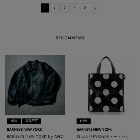
Next
1
2
3
4
5
RECOMMEND
NEW
返品不可
NEW
BARNEYS NEW YORK
BARNEYS NEW YORK
BARNEYS NEW YORK by ANC
ロゴ入りPVC保冷トートバッ