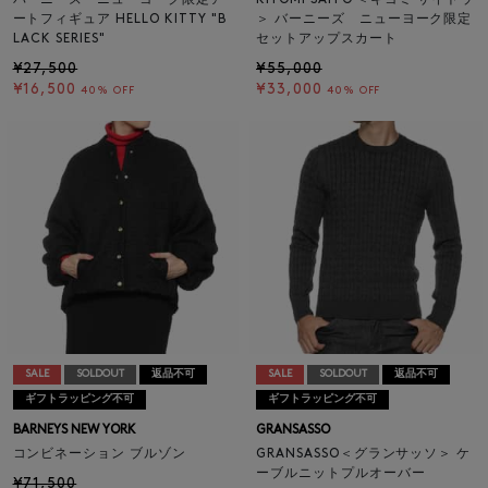
バーニーズ ニューヨーク限定ア
KIYOMI SAITO ＜キヨミ サイトウ
ートフィギュア HELLO KITTY "B
＞ バーニーズ ニューヨーク限定
LACK SERIES"
セットアップスカート
¥27,500
¥55,000
¥16,500
¥33,000
40% OFF
40% OFF
SALE
SOLDOUT
返品不可
SALE
SOLDOUT
返品不可
ギフトラッピング不可
ギフトラッピング不可
BARNEYS NEW YORK
GRANSASSO
コンビネーション ブルゾン
GRANSASSO＜グランサッソ＞ ケ
ーブルニットプルオーバー
¥71,500