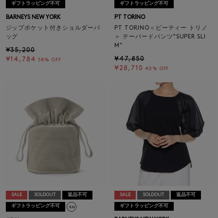
ギフトラッピング不可
ギフトラッピング不可
BARNEYS NEW YORK
PT TORINO
ジップポケット付きショルダーバ
PT TORINO＜ピーティー トリノ
ッグ
＞ テーパードパンツ"SUPER SLI
M"
¥35,200
¥47,850
¥14,784
58% OFF
¥28,710
40% OFF
SALE
SOLDOUT
返品不可
SALE
SOLDOUT
返品不可
ギフトラッピング不可
ギフトラッピング不可