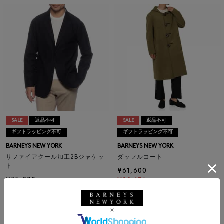
SALE
返品不可
SALE
返品不可
ギフトラッピング不可
ギフトラッピング不可
BARNEYS NEW YORK
BARNEYS NEW YORK
サファイアクール加工2Bジャケッ
ダッフルコート
ト
¥61,600
¥75,900
¥22,176
64% OFF
¥24,288
68% OFF