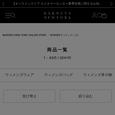
熊本県を中心とした地震の影響によるお荷物のお届けについて
【夏季休業に伴う出荷一時停止のお知らせ】(2026.8.7)
【夏季休業に伴う出荷一時停止のお知らせ】(2026.8.7)
【開催中】SUMMER SALEのご案内・ご注意事項
【オンラインストア カスタマーセンター夏季休業に関するお知らせ】（2026.8.7）
新規登録のお客様も対象！＜MY BARNEYS＞会員のお客様は11,000円（税込）以上のお買上げで常時送料無料！お買い物の際は会員登録を！
【夏季休業に伴う返品・交換承り一時停止のお知らせ】（2026.8.5）
新規登録のお客様も対象！＜MY BARNEYS＞会員のお客様は11,000円（税込）以上のお買上げで常時送料無料！お買い物の際は会員登録を！
前の画像
次の
BARNEYS NEW YORK ONLINE STORE
WOMEN'S（ウィメンズ）
商品一覧
1 - 40件 / 2841件
ウィメンズウェア
ウィメンズバッグ
ウィメンズ革小物
並び替え
絞り込む