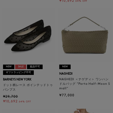
¥10,692
64% OFF
NEW
SALE
返品不可
NEW
ギフトラッピング不可
NAGHEDI
NAGHEDI ＜ナゲディ＞ ワンハン
BARNEYS NEW YORK
ドルバッグ “Porto Half-Moon S
ドット柄レース ポインテッドトゥ
mall“
パンプス
¥77,000
¥29,700
¥10,692
64% OFF