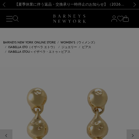
熊本県を中心とした地震の影響によるお荷物のお届けについて
【夏季休業に伴う出荷一時停止のお知らせ】(2026.8.7)
【夏季休業に伴う出荷一時停止のお知らせ】(2026.8.7)
【開催中】SUMMER SALEのご案内・ご注意事項
【オンラインストア カスタマーセンター夏季休業に関するお知らせ】（2026.8.7）
新規登録のお客様も対象！＜MY BARNEYS＞会員のお客様は11,000円（税込）以上のお買上げで常時送料無料！お買い物の際は会員登録を！
【夏季休業に伴う返品・交換承り一時停止のお知らせ】（2026.8.5）
新規登録のお客様も対象！＜MY BARNEYS＞会員のお客様は11,000円（税込）以上のお買上げで常時送料無料！お買い物の際は会員登録を！
前の画像
次の
BARNEYS NEW YORK ONLINE STORE
WOMEN'S（ウィメンズ）
ISABELLA ETO（イザベラ エトウ）
ジュエリー
ピアス
ISABELLA ETOU＜イザベラ・エトゥ＞ピアス
前の画像
次