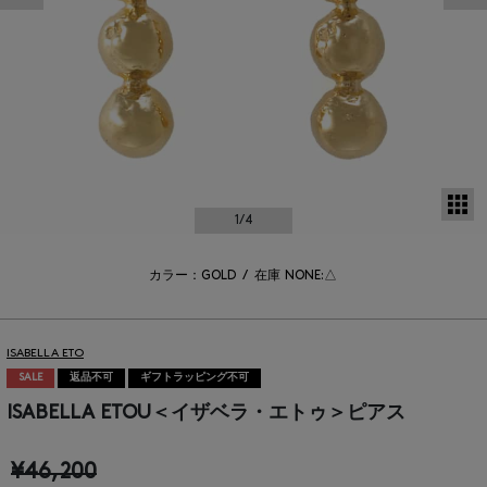
サ
1
/4
カラー：GOLD
/
在庫
NONE:△
ISABELLA ETO
SALE
返品不可
ギフトラッピング不可
ISABELLA ETOU＜イザベラ・エトゥ＞ピアス
¥46,200