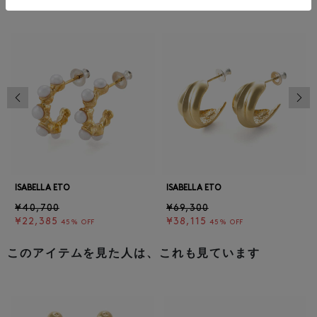
同じカテゴリのアイテム
前の画像
次の
ISABELLA ETO
ISABELLA ETO
¥40,700
¥69,300
¥22,385
¥38,115
45% OFF
45% OFF
このアイテムを見た人は、これも見ています