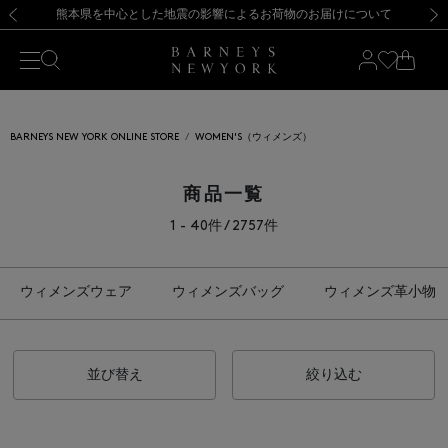
熊本県を中心とした地震の影響によるお荷物のお届けについて
【開催中】SUMMER SALEのご案内・ご注意事項
新規登録のお客様も対象！＜MY BARNEYS＞会員のお客様は11,000円（税込）以上のお買上げで常時送料無料！お買い物の際は会員登録を！
【夏季休業に伴う返品・交換承り一時停止のお知らせ】（2026.8.5）
新規登録のお客様も対象！＜MY BARNEYS＞会員のお客様は11,000円（税込）以上のお買上げで常時送料無料！お買い物の際は会員登録を！
【夏季休業に伴う返品・交換承り一時停止のお知らせ】（2026.8.5）
前の画像
次の
BARNEYS NEW YORK ONLINE STORE
WOMEN'S（ウィメンズ）
商品一覧
1 - 40件 / 2757件
ウィメンズウェア
ウィメンズバッグ
ウィメンズ革小物
並び替え
絞り込む