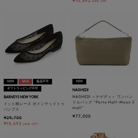
¥10,692
64% OFF
NEW
SALE
返品不可
NEW
ギフトラッピング不可
NAGHEDI
NAGHEDI ＜ナゲディ＞ ワンハン
BARNEYS NEW YORK
ドルバッグ “Porto Half-Moon S
ドット柄レース ポインテッドトゥ
mall“
パンプス
¥77,000
¥29,700
¥10,692
64% OFF