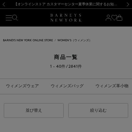
熊本県を中心とした地震の影響によるお荷物のお届けについて
【夏季休業に伴う出荷一時停止のお知らせ】(2026.8.7)
【夏季休業に伴う出荷一時停止のお知らせ】(2026.8.7)
【開催中】SUMMER SALEのご案内・ご注意事項
【オンラインストア カスタマーセンター夏季休業に関するお知らせ】（2026.8.7）
新規登録のお客様も対象！＜MY BARNEYS＞会員のお客様は11,000円（税込）以上のお買上げで常時送料無料！お買い物の際は会員登録を！
【夏季休業に伴う返品・交換承り一時停止のお知らせ】（2026.8.5）
新規登録のお客様も対象！＜MY BARNEYS＞会員のお客様は11,000円（税込）以上のお買上げで常時送料無料！お買い物の際は会員登録を！
前の画像
次の
BARNEYS NEW YORK ONLINE STORE
WOMEN'S（ウィメンズ）
商品一覧
1 - 40件 / 2841件
ウィメンズウェア
ウィメンズバッグ
ウィメンズ革小物
並び替え
絞り込む