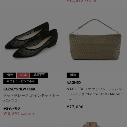
¥10,692
64% OFF
NEW
SALE
返品不可
NEW
ギフトラッピング不可
NAGHEDI
NAGHEDI ＜ナゲディ＞ ワンハン
BARNEYS NEW YORK
ドルバッグ “Porto Half-Moon S
ドット柄レース ポインテッドトゥ
mall“
パンプス
¥77,000
¥29,700
¥10,692
64% OFF