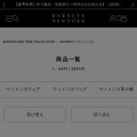
熊本県を中心とした地震の影響によるお荷物のお届けについて
【夏季休業に伴う出荷一時停止のお知らせ】(2026.8.7)
【夏季休業に伴う出荷一時停止のお知らせ】(2026.8.7)
【開催中】SUMMER SALEのご案内・ご注意事項
【オンラインストア カスタマーセンター夏季休業に関するお知らせ】（2026.8.7）
新規登録のお客様も対象！＜MY BARNEYS＞会員のお客様は11,000円（税込）以上のお買上げで常時送料無料！お買い物の際は会員登録を！
【夏季休業に伴う返品・交換承り一時停止のお知らせ】（2026.8.5）
新規登録のお客様も対象！＜MY BARNEYS＞会員のお客様は11,000円（税込）以上のお買上げで常時送料無料！お買い物の際は会員登録を！
前の画像
次の
BARNEYS NEW YORK ONLINE STORE
WOMEN'S（ウィメンズ）
商品一覧
1 - 40件 / 2841件
ウィメンズウェア
ウィメンズバッグ
ウィメンズ革小物
並び替え
絞り込む